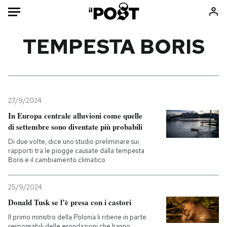
Auto
TEMPESTA BORIS
HOME
Italia
Moda
Mondo
Libri
27/9/2024
Politica
Consumismi
In Europa centrale alluvioni come quelle
di settembre sono diventate più probabili
Tecnologia
Storie/Idee
Di due volte, dice uno studio preliminare sui
Internet
Ok Boomer!
rapporti tra le piogge causate dalla tempesta
Scienza
Media
Boris e il cambiamento climatico
Cultura
Europa
Economia
Altrecose
25/9/2024
Donald Tusk se l’è presa con i castori
Sport
Mondiali calcio 2026
Il primo ministro della Polonia li ritiene in parte
responsabili delle esondazioni che hanno