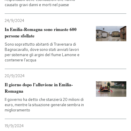
causato gravi danni e morti nel paese
PODCAST
24/9/2024
In Emilia-Romagna sono rimaste 600
NEWSLETTER
persone sfollate
Sono soprattutto abitanti di Traversara di
Bagnacavallo, dove sono stati avviati lavori
I MIEI PREFERITI
per sistemare gli argini del fiume Lamone e
contenere l’acqua
SHOP
20/9/2024
Il giorno dopo l’alluvione in Emilia-
CALENDARIO
Romagna
Il governo ha detto che stanzierà 20 milioni di
euro, mentre la situazione generale sembra in
AREA PERSONALE
miglioramento
Entra
19/9/2024