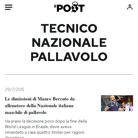
Auto
TECNICO
NAZIONALE
HOME
PALLAVOLO
Italia
Moda
Mondo
Libri
Politica
Consumismi
Tecnologia
Storie/Idee
Internet
Ok Boomer!
29/7/2015
Scienza
Media
Le dimissioni di Mauro Berruto da
allenatore della Nazionale italiana
Cultura
Europa
maschile di pallavolo
Economia
Altrecose
Ha preso la decisione poco dopo la fine della
Sport
Mondiali calcio 2026
World League in Brasile, dove aveva
rimandato a casa quattro titolari per ragioni
disciplinari