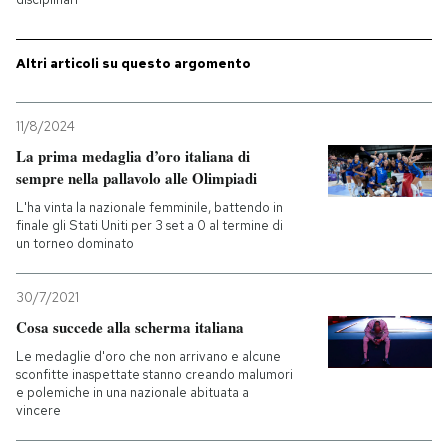
PODCAST
Altri articoli su questo argomento
NEWSLETTER
11/8/2024
La prima medaglia d’oro italiana di
I MIEI PREFERITI
sempre nella pallavolo alle Olimpiadi
L'ha vinta la nazionale femminile, battendo in
finale gli Stati Uniti per 3 set a 0 al termine di
SHOP
un torneo dominato
30/7/2021
CALENDARIO
Cosa succede alla scherma italiana
Le medaglie d'oro che non arrivano e alcune
AREA PERSONALE
sconfitte inaspettate stanno creando malumori
e polemiche in una nazionale abituata a
vincere
Entra