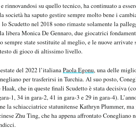
) e rinnovandosi su quello tecnico, ha continuato a esser
 la società ha saputo gestire sempre molto bene i cambi
e lo Scudetto nel 2018 sono rimaste solamente la palleg
la libera Monica De Gennaro, due giocatrici fondamenta
 sempre state sostituite al meglio, e le nuove arrivate 
testo di gioco di altissimo livello.
estate del 2022 l’italiana
Paola Egonu
, una delle miglio
egliano per trasferirsi in Turchia. Al suo posto, Coneg
e Haak, che in queste finali Scudetto è stata decisiva (c
 gara-1, 34 in gara-2, 41 in gara-3 e 29 in gara-4). L’an
ne la schiacciatrice statunitense Kathryn Plummer, ma
 cinese Zhu Ting, che ha appena affrontato Conegliano ne
ndicci.