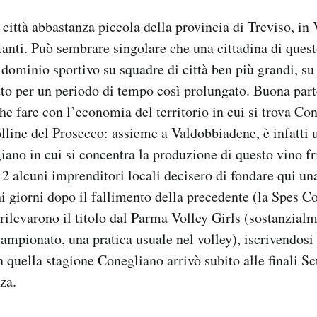
città abbastanza piccola della provincia di Treviso, in 
tanti. Può sembrare singolare che una cittadina di quest
e dominio sportivo su squadre di città ben più grandi, su
to per un periodo di tempo così prolungato. Buona part
he fare con l’economia del territorio in cui si trova Co
colline del Prosecco: assieme a Valdobbiadene, è infatti 
iano in cui si concentra la produzione di questo vino f
12 alcuni imprenditori locali decisero di fondare qui u
hi giorni dopo il fallimento della precedente (la Spes C
 rilevarono il titolo dal Parma Volley Girls (sostanzia
campionato, una pratica usuale nel volley), iscrivendosi 
n quella stagione Conegliano arrivò subito alle finali S
za.