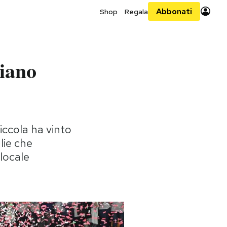
Abbonati
Shop
Regala
liano
iccola ha vinto
glie che
locale