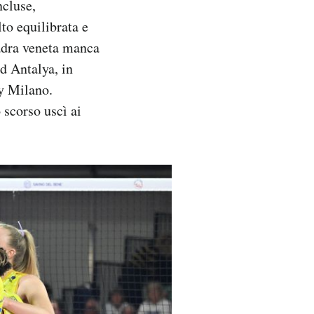
cluse,
to equilibrata e
uadra veneta manca
d Antalya, in
ey Milano.
 scorso uscì ai