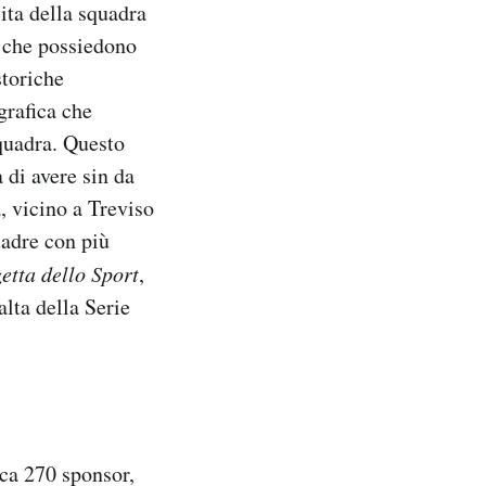
cita della squadra
o, che possiedono
storiche
 grafica che
squadra. Questo
 di avere sin da
, vicino a Treviso
uadre con più
etta dello Sport
,
alta della Serie
ca 270 sponsor,