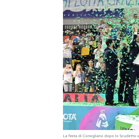
PODCAST
NEWSLETTER
I MIEI PREFERITI
SHOP
CALENDARIO
AREA PERSONALE
Area Personale
Newsletter
La festa di Conegliano dopo lo Scudetto