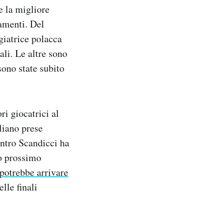
e la migliore
amenti. Del
giatrice polacca
li. Le altre sono
sono state subito
ri giocatrici al
liano prese
ontro Scandicci ha
no prossimo
potrebbe arrivare
lle finali