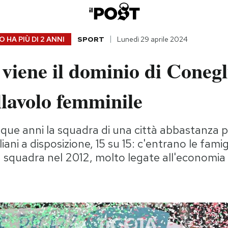
 HA PIÙ DI
2 ANNI
SPORT
Lunedì 29 aprile 2024
viene il dominio di Coneg
llavolo femminile
inque anni la squadra di una città abbastanza p
taliani a disposizione, 15 su 15: c'entrano le fami
squadra nel 2012, molto legate all'economia 