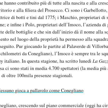
e hanno contribuito più di tutte alla nascita e alla cres
ritorio e alla filiera del Prosecco. Ci sono i Garbellott
rice di botti e tini dal 1775; i Maschio, proprietari di 
ine; e infine i Polo, proprietari dell’Imoco, l’azienda di
tte delle bottiglie e che sin dall’inizio dà il nome alla 
nto nel luogo della proprietà ha permesso alla squadra
seguito. Pur giocando le partite al Palaverde di Villorba
i chilometri da Conegliano), l’Imoco è sempre tra le sq
y italiano. In questa stagione, ha scritto lunedì
La Gazz
asa ci sono stati in media 4.700 spettatori (la media più 
e di oltre 100mila presenze stagionali.
essuno gioca a pallavolo come Conegliano
negliano, crescendo sul piano commerciale (oggi ha cir