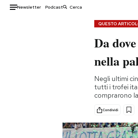
Newsletter
Podcast
Auto
QUESTO ARTICOLO
Da dove 
HOME
Italia
Moda
nella pa
Mondo
Libri
Politica
Consumismi
Negli ultimi c
Tecnologia
Storie/Idee
tutti i trofei i
Internet
Ok Boomer!
comprarono la 
Scienza
Media
Cultura
Europa
Condividi
Economia
Altrecose
Sport
Mondiali calcio 2026