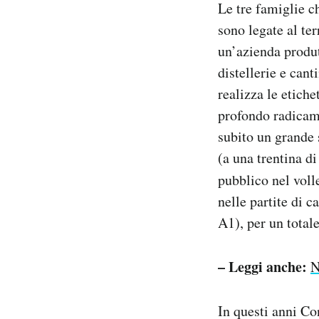
Le tre famiglie ch
sono legate al ter
un’azienda produtt
distellerie e cant
realizza le etiche
profondo radicame
subito un grande 
(a una trentina d
pubblico nel volle
nelle partite di c
A1), per un total
– Leggi anche:
N
In questi anni Co