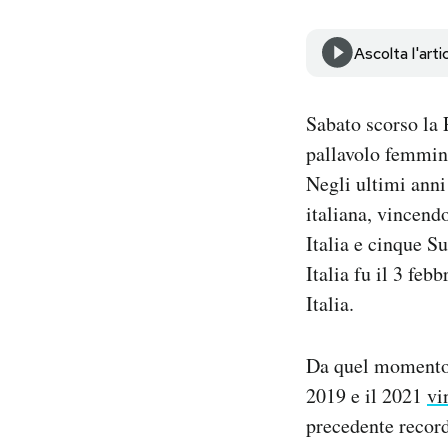
Notifiche mobile
Regala il Post
Ascolta l'arti
Hai bisogno di aiuto?
Esci
Sabato scorso la
pallavolo femmini
Negli ultimi anni
italiana, vincend
Italia e cinque S
Italia fu il 3 fe
Italia.
Da quel momento, 
2019 e il 2021
vi
precedente record