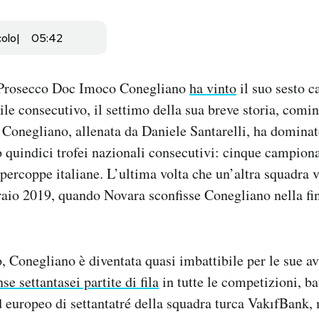
colo
05:42
 Prosecco Doc Imoco Conegliano
ha vinto
il suo sesto 
le consecutivo, il settimo della sua breve storia, comin
 Conegliano, allenata da Daniele Santarelli, ha dominat
o quindici trofei nazionali consecutivi: cinque campion
upercoppe italiane. L’ultima volta che un’altra squadra v
bbraio 2019, quando Novara sconfisse Conegliano nella fi
Conegliano è diventata quasi imbattibile per le sue avv
nse settantasei partite di fila
in tutte le competizioni, ba
 europeo di settantatré della squadra turca VakıfBank,