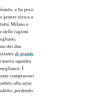
Veneto, e ha poco
o genere riesca a
 tutte Milano e
e delle ragioni
negliano,
uno dei due
rizzante
di grande
na nuova squadra
onegliano). I
lmente comprarono
subito alla serie
cudetto, perdendo