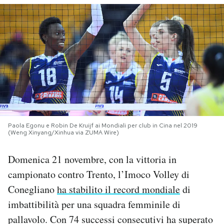
PODCAST
NEWSLETTER
I MIEI PREFERITI
SHOP
Paola Egonu e Robin De Kruijf ai Mondiali per club in Cina nel 2019
(Weng Xinyang/Xinhua via ZUMA Wire)
CALENDARIO
Domenica 21 novembre, con la vittoria in
campionato contro Trento, l’Imoco Volley di
AREA PERSONALE
Conegliano
ha stabilito il record mondiale
di
imbattibilità per una squadra femminile di
Area Personale
pallavolo. Con 74 successi consecutivi ha superato
Newsletter