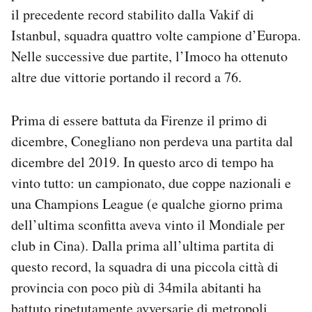
Notifiche mobile
il precedente record stabilito dalla Vakif di
Regala il Post
Istanbul, squadra quattro volte campione d’Europa.
Hai bisogno di aiuto?
Nelle successive due partite, l’Imoco ha ottenuto
Esci
altre due vittorie portando il record a 76.
Prima di essere battuta da Firenze il primo di
dicembre, Conegliano non perdeva una partita dal
dicembre del 2019. In questo arco di tempo ha
vinto tutto: un campionato, due coppe nazionali e
una Champions League (e qualche giorno prima
dell’ultima sconfitta aveva vinto il Mondiale per
club in Cina). Dalla prima all’ultima partita di
questo record, la squadra di una piccola città di
provincia con poco più di 34mila abitanti ha
battuto ripetutamente avversarie di metropoli