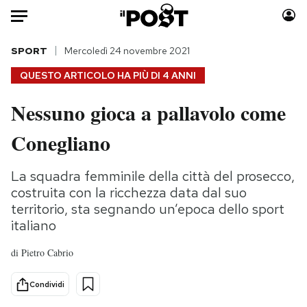
Auto
SPORT
Mercoledì 24 novembre 2021
QUESTO ARTICOLO HA PIÙ DI
4 ANNI
HOME
Nessuno gioca a pallavolo come
Italia
Moda
Conegliano
Mondo
Libri
Politica
Consumismi
La squadra femminile della città del prosecco,
Tecnologia
Storie/Idee
costruita con la ricchezza data dal suo
Internet
Ok Boomer!
territorio, sta segnando un’epoca dello sport
Scienza
Media
italiano
Cultura
Europa
di
Pietro Cabrio
Economia
Altrecose
Sport
Mondiali calcio 2026
Condividi