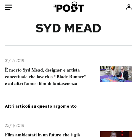
Auto
SYD MEAD
HOME
Italia
Moda
Mondo
Libri
31/12/2019
Politica
Consumismi
È morto Syd Mead, designer e artista
concettuale che lavorò a “Blade Runner”
Tecnologia
Storie/Idee
e ad altri famosi film di fantascienza
Internet
Ok Boomer!
Scienza
Media
Cultura
Europa
Altri articoli su questo argomento
Economia
Altrecose
Sport
Mondiali calcio 2026
23/11/2019
Film ambientati in un futuro che è già