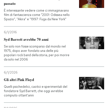
passato
PODCAST
È interessante vedere come ci immaginavano
film di fantascienza come "2001: Odissea nello
Spazio", "Akira" e "1997: Fuga da New York"
NEWSLETTER
6/1/2016
Syd Barrett avrebbe 70 anni
I MIEI PREFERITI
Se solo non fosse scomparso dal mondo nel
1975, dopo aver fondato una delle più
popolari rock band della storia, per poi morire
SHOP
da solo nel 2006
6/1/2026
CALENDARIO
Gli altri Pink Floyd
Quelli psichedelici, caotici e sperimentali del
AREA PERSONALE
fondatore Syd Barrett, che oggi avrebbe
compiuto ottant'anni
Entra