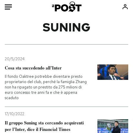
Auto
SUNING
HOME
Italia
Moda
Mondo
Libri
20/5/2024
Politica
Consumismi
Cosa sta succedendo all’Inter
Tecnologia
Storie/Idee
Il fondo Oaktree potrebbe diventare presto
proprietario del club, perché la famiglia Zhang
Internet
Ok Boomer!
non ha ripagato un prestito da 275 milioni di
Scienza
Media
euro concesso tre anni fa e che è appena
scaduto
Cultura
Europa
Economia
Altrecose
17/10/2022
Sport
Mondiali calcio 2026
Il gruppo Suning sta cercando acquirenti
per l’Inter, dice il Financial Times