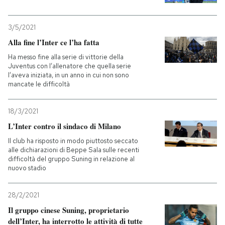
PODCAST
3/5/2021
Alla fine l’Inter ce l’ha fatta
NEWSLETTER
Ha messo fine alla serie di vittorie della
Juventus con l’allenatore che quella serie
l’aveva iniziata, in un anno in cui non sono
mancate le difficoltà
I MIEI PREFERITI
18/3/2021
SHOP
L’Inter contro il sindaco di Milano
Il club ha risposto in modo piuttosto seccato
alle dichiarazioni di Beppe Sala sulle recenti
CALENDARIO
difficoltà del gruppo Suning in relazione al
nuovo stadio
AREA PERSONALE
28/2/2021
Entra
Il gruppo cinese Suning, proprietario
dell’Inter, ha interrotto le attività di tutte