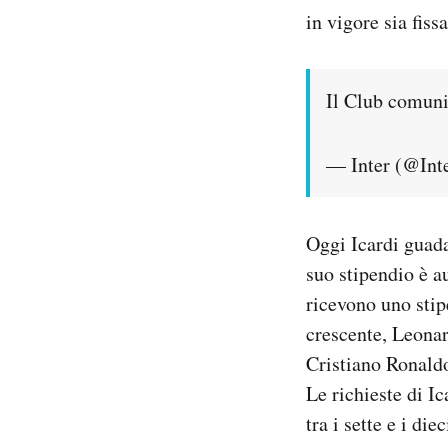
in vigore sia fiss
Il Club comuni
— Inter (@Int
Oggi Icardi guada
suo stipendio è a
ricevono uno stip
crescente, Leona
Cristiano Ronaldo
Le richieste di I
tra i sette e i die