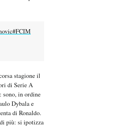
novic
#FCIM
corsa stagione il
ri di Serie A
: sono, in ordine
aulo Dybala e
renta di Ronaldo.
i più: si ipotizza