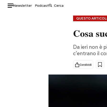
Newsletter
Podcast
Auto
QUESTO ARTICOLO
Cosa suc
HOME
Italia
Moda
Da ieri non è p
Mondo
Libri
c'entrano il co
Politica
Consumismi
Tecnologia
Storie/Idee
Condividi
Internet
Ok Boomer!
Scienza
Media
Cultura
Europa
Economia
Altrecose
Sport
Mondiali calcio 2026