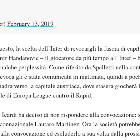
er)
February 13, 2019
questo, la scelta dell’Inter di revocargli la fascia di capi
ir Handanovic – il giocatore da più tempo all’Inter – h
ualche perplessità. Come riferito da Spalletti nella co
 revoca gli è stata comunicata in mattinata, quindi a poc
uadra verso la capitale austriaca, dove stasera giocherà 
ale di Europa League contro il Rapid.
 Icardi ha deciso di non rispondere alla convocazione: s
 connazionale Lautaro Martinez. Ora la società potrebb
 alla convocazione ed escluderlo a sua volta dalla pross