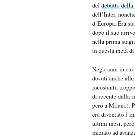
del
debutto della
Notifiche mobile
Regala il Post
dell’Inter, nonché
Hai bisogno di aiuto?
d’Europa. Era sta
Esci
dopo il suo arrivo
nella prima stagi
in questa metà di
Negli anni in cui
dovuti anche alle
incostanti, tropp
di recente dalla 
però a Milano). P
era diventato l’i
ultimi mesi, però
iniziato ad avanz