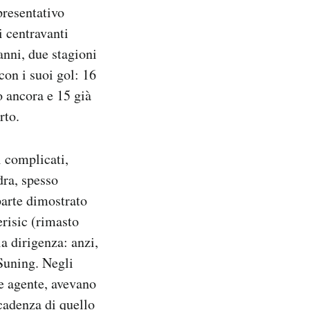
ppresentativo
i centravanti
nni, due stagioni
con i suoi gol: 16
o ancora e 15 già
rto.
i complicati,
dra, spesso
parte dimostrato
erisic (rimasto
a dirigenza: anzi,
 Suning. Negli
e agente, avevano
scadenza di quello