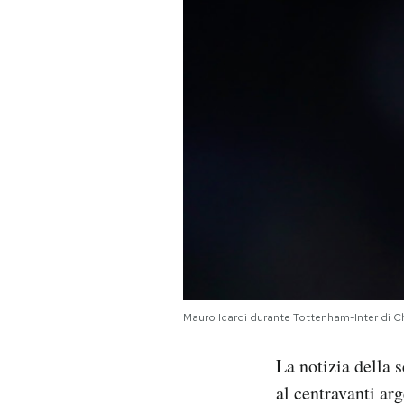
PODCAST
NEWSLETTER
I MIEI PREFERITI
SHOP
CALENDARIO
Mauro Icardi durante Tottenham-Inter di 
AREA PERSONALE
La notizia della s
Area Personale
al centravanti ar
Newsletter