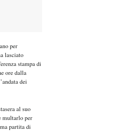
tano per
a lasciato
nferenza stampa di
he ore dalla
l’andata dei
tasera al suo
e multarlo per
ima partita di