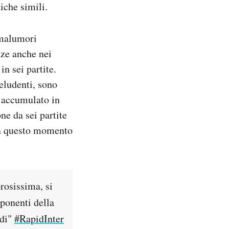
iche simili.
 malumori
nze anche nei
in sei partite.
deludenti, sono
o accumulato in
ne da sei partite
in questo momento
orosissima, si
ponenti della
adi"
#RapidInter