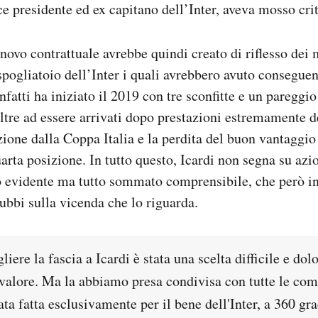
ce presidente ed ex capitano dell’Inter, aveva mosso crit
nnovo contrattuale avrebbe quindi creato di riflesso dei
 spogliatoio dell’Inter i quali avrebbero avuto consegue
infatti ha iniziato il 2019 con tre sconfitte e un pareggio 
 oltre ad essere arrivati dopo prestazioni estremamente 
zione dalla Coppa Italia e la perdita del buon vantaggi
uarta posizione. In tutto questo, Icardi non segna su azio
lo evidente ma tutto sommato comprensibile, che però 
dubbi sulla vicenda che lo riguarda.
gliere la fascia a Icardi è stata una scelta difficile e dol
 valore. Ma la abbiamo presa condivisa con tutte le com
tata fatta esclusivamente per il bene dell'Inter, a 360 gr