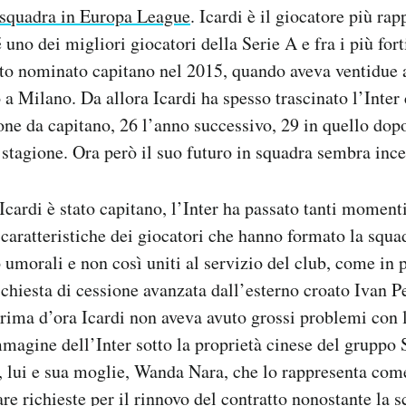
 squadra in Europa League
. Icardi è il giocatore più ra
 uno dei migliori giocatori della Serie A e fra i più fort
to nominato capitano nel 2015, quando aveva ventidue a
 a Milano. Da allora Icardi ha spesso trascinato l’Inter 
one da capitano, 26 l’anno successivo, 29 in quello dop
 stagione. Ora però il suo futuro in squadra sembra ince
 Icardi è stato capitano, l’Inter ha passato tanti moment
 caratteristiche dei giocatori che hanno formato la squa
o umorali e non così uniti al servizio del club, come in 
richiesta di cessione avanzata dall’esterno croato Ivan P
rima d’ora Icardi non aveva avuto grossi problemi con l
mmagine dell’Inter sotto la proprietà cinese del gruppo
, lui e sua moglie, Wanda Nara, che lo rappresenta com
are richieste per il rinnovo del contratto nonostante la 