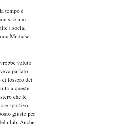
 da tempo è
non si è mai
ite i social
ramma Mediaset
avrebbe voluto
veva parlato
 ci fossero dei
uito a queste
stero che le
tore sportivo
posto giusto per
 del club. Anche