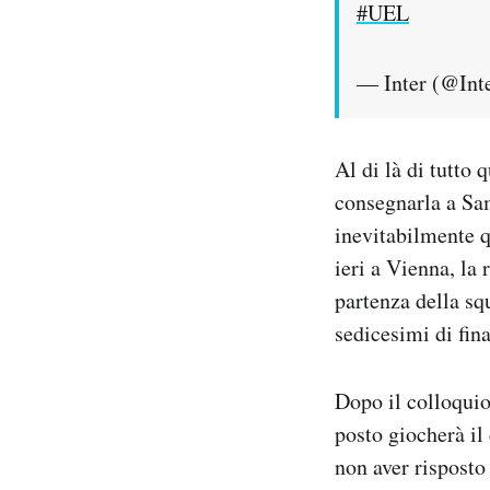
#UEL
— Inter (@Int
Al di là di tutto 
consegnarla a Sam
inevitabilmente q
ieri a Vienna, la
partenza della sq
sedicesimi di fin
Dopo il colloquio
posto giocherà il
non aver risposto