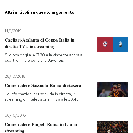
PODCAST
Altri articoli su questo argomento
14/1/2019
NEWSLETTER
Cagliari-Atalanta di Coppa Italia in
diretta TV e in streaming
I MIEI PREFERITI
Si gioca oggi alle 17.30 e la vincente andrà ai
quarti di finale contro la Juventus
SHOP
26/10/2016
Come vedere Sassuolo-Roma di stasera
CALENDARIO
Le informazioni per seguirla in diretta, in
streaming o in televisione: inizia alle 20.45
AREA PERSONALE
30/10/2016
Entra
Come vedere Empoli-Roma in tv o in
streaming