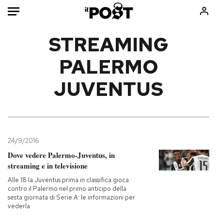
Auto
STREAMING
PALERMO
HOME
JUVENTUS
Italia
Moda
Mondo
Libri
Politica
Consumismi
Tecnologia
Storie/Idee
Internet
Ok Boomer!
24/9/2016
Scienza
Media
Dove vedere Palermo-Juventus, in
streaming e in televisione
Cultura
Europa
Economia
Altrecose
Alle 18 la Juventus prima in classifica gioca
contro il Palermo nel primo anticipo della
Sport
Mondiali calcio 2026
sesta giornata di Serie A: le informazioni per
vederla