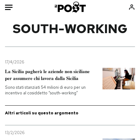
Auto
SOUTH-WORKING
HOME
Italia
Moda
Mondo
Libri
17/4/2026
Politica
Consumismi
La Sicilia pagherà le aziende non siciliane
per assumere chi lavora dalla Sicilia
Tecnologia
Storie/Idee
Sono stati stanziati 54 milioni di euro per un
Internet
Ok Boomer!
incentivo al cosiddetto “south-working”
Scienza
Media
Cultura
Europa
Altri articoli su questo argomento
Economia
Altrecose
Sport
Mondiali calcio 2026
13/2/2026