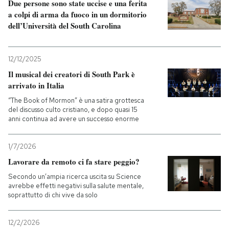
Due persone sono state uccise e una ferita
a colpi di arma da fuoco in un dormitorio
PODCAST
dell’Università del South Carolina
NEWSLETTER
12/12/2025
Il musical dei creatori di South Park è
arrivato in Italia
I MIEI PREFERITI
“The Book of Mormon” è una satira grottesca
del discusso culto cristiano, e dopo quasi 15
anni continua ad avere un successo enorme
SHOP
1/7/2026
CALENDARIO
Lavorare da remoto ci fa stare peggio?
Secondo un’ampia ricerca uscita su Science
avrebbe effetti negativi sulla salute mentale,
AREA PERSONALE
soprattutto di chi vive da solo
Entra
12/2/2026