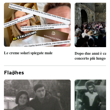
Le creme solari spiegate male
Dopo due anni è camb
concerto più lungo d
Fla
hes