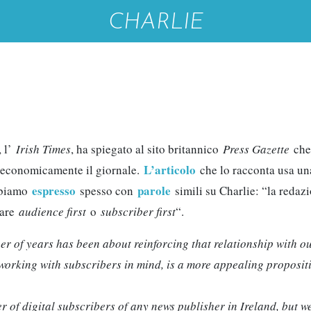
CHARLIE
, l’
Irish Times
, ha spiegato al sito britannico
Press Gazette
che
L’articolo
re economicamente il giornale.
che lo racconta usa una
espresso
parole
abbiamo
spesso con
simili su Charlie: “la redaz
tare
audience first
o
subscriber first
“.
r of years has been about reinforcing that relationship with ou
working with subscribers in mind, is a more appealing propositi
of digital subscribers of any news publisher in Ireland, but w