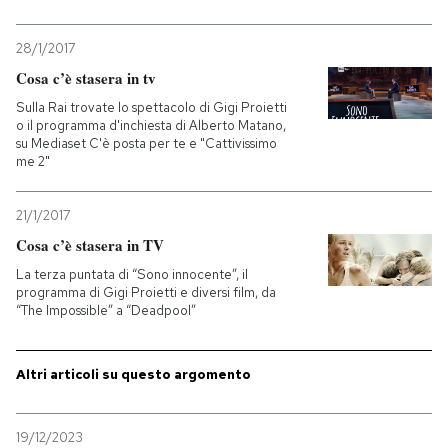
PODCAST
28/1/2017
Cosa c’è stasera in tv
NEWSLETTER
Sulla Rai trovate lo spettacolo di Gigi Proietti
o il programma d'inchiesta di Alberto Matano,
su Mediaset C'è posta per te e "Cattivissimo
me 2"
I MIEI PREFERITI
21/1/2017
SHOP
Cosa c’è stasera in TV
La terza puntata di “Sono innocente”, il
programma di Gigi Proietti e diversi film, da
CALENDARIO
“The Impossible” a “Deadpool”
AREA PERSONALE
Altri articoli su questo argomento
Entra
19/12/2023