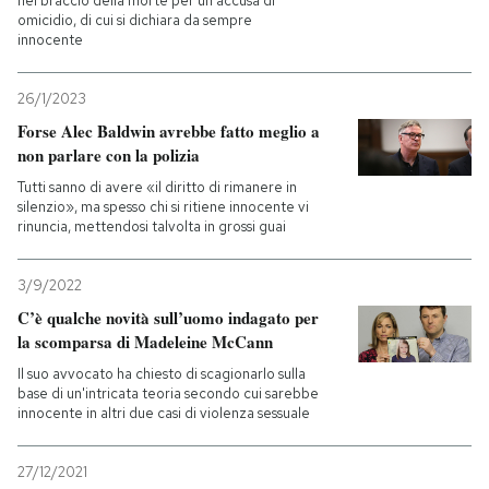
nel braccio della morte per un'accusa di
omicidio, di cui si dichiara da sempre
innocente
26/1/2023
Forse Alec Baldwin avrebbe fatto meglio a
non parlare con la polizia
Tutti sanno di avere «il diritto di rimanere in
silenzio», ma spesso chi si ritiene innocente vi
rinuncia, mettendosi talvolta in grossi guai
3/9/2022
C’è qualche novità sull’uomo indagato per
la scomparsa di Madeleine McCann
Il suo avvocato ha chiesto di scagionarlo sulla
base di un'intricata teoria secondo cui sarebbe
innocente in altri due casi di violenza sessuale
27/12/2021