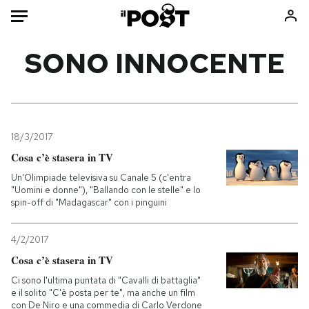
Auto
SONO INNOCENTE
HOME
Italia
Moda
Mondo
Libri
18/3/2017
Politica
Consumismi
Cosa c’è stasera in TV
Tecnologia
Storie/Idee
Un'Olimpiade televisiva su Canale 5 (c'entra
"Uomini e donne"), "Ballando con le stelle" e lo
Internet
Ok Boomer!
spin-off di "Madagascar" con i pinguini
Scienza
Media
Cultura
Europa
4/2/2017
Economia
Altrecose
Cosa c’è stasera in TV
Sport
Mondiali calcio 2026
Ci sono l'ultima puntata di "Cavalli di battaglia"
e il solito "C'è posta per te", ma anche un film
con De Niro e una commedia di Carlo Verdone