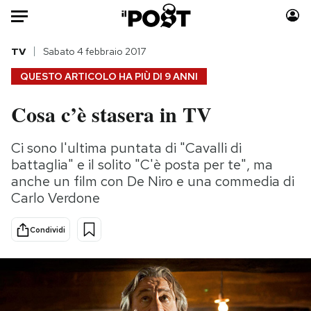
Auto
TV
Sabato 4 febbraio 2017
QUESTO ARTICOLO HA PIÙ DI
9 ANNI
HOME
Cosa c’è stasera in TV
Italia
Moda
Mondo
Libri
Ci sono l'ultima puntata di "Cavalli di
Politica
Consumismi
battaglia" e il solito "C'è posta per te", ma
Tecnologia
Storie/Idee
anche un film con De Niro e una commedia di
Carlo Verdone
Internet
Ok Boomer!
Scienza
Media
Condividi
Cultura
Europa
Economia
Altrecose
Sport
Mondiali calcio 2026