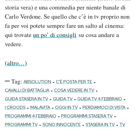
Notifiche mobile
storia vera) e una commedia per niente banale di
Regala il Post
Carlo Verdone. Se quello che c’è in tv proprio non
Hai bisogno di aiuto?
fa per voi potete sempre fare un salto al cinema:
Esci
qui trovate
un po’ di consigli
su cosa andare a
vedere.
(altro…)
Tag:
-
-
ABSOLUTION
C'È POSTA PER TE
-
-
CAVALLI DI BATTAGLIA
COSA VEDERE IN TV
-
-
-
GUIDA STASERA IN TV
GUIDA TV
GUIDA TV 4 FEBBRAIO
-
-
-
-
I CROODS
MALAVITA
OGGI IN TV
PERDIAMOCI DI VISTA
-
-
PROGRAMMI 4 FEBBRAIO
PROGRAMMI STASERA TV
-
-
-
PROGRAMMI TV
SONO INNOCENTE
STASERA IN TV
TV