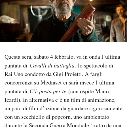
PODCAST
NEWSLETTER
I MIEI PREFERITI
Questa sera, sabato 4 febbraio, va in onda l’ultima
puntata di
Cavalli di battaglia,
lo spettacolo di
SHOP
Rai Uno condotto da Gigi Proietti. A fargli
concorrenza su Mediaset ci sarà invece l’ultima
CALENDARIO
puntata di
C’è posta per te
(con ospite Mauro
Icardi). In alternativa c’è un film di animazione,
AREA PERSONALE
un paio di film d’azione da guardare rigorosamente
con un secchiello di popcorn, uno ambientato
Area Personale
durante la Seconda Guerra Mondiale (tratto da una
Newsletter