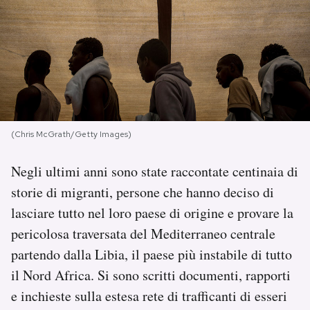
PODCAST
NEWSLETTER
I MIEI PREFERITI
(Chris McGrath/Getty Images)
SHOP
Negli ultimi anni sono state raccontate centinaia di
storie di migranti, persone che hanno deciso di
lasciare tutto nel loro paese di origine e provare la
CALENDARIO
pericolosa traversata del Mediterraneo centrale
partendo dalla Libia, il paese più instabile di tutto
AREA PERSONALE
il Nord Africa. Si sono scritti documenti, rapporti
Area Personale
e inchieste sulla estesa rete di trafficanti di esseri
Newsletter