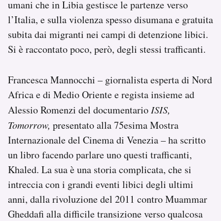
umani che in Libia gestisce le partenze verso
Notifiche mobile
l’Italia, e sulla violenza spesso disumana e gratuita
Regala il Post
subita dai migranti nei campi di detenzione libici.
Hai bisogno di aiuto?
Esci
Si è raccontato poco, però, degli stessi trafficanti.
Francesca Mannocchi – giornalista esperta di Nord
Africa e di Medio Oriente e regista insieme ad
Alessio Romenzi del documentario
ISIS,
Tomorrow,
presentato alla 75esima Mostra
Internazionale del Cinema di Venezia – ha scritto
un libro facendo parlare uno questi trafficanti,
Khaled. La sua è una storia complicata, che si
intreccia con i grandi eventi libici degli ultimi
anni, dalla rivoluzione del 2011 contro Muammar
Gheddafi alla difficile transizione verso qualcosa