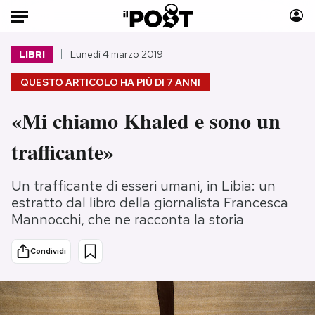
Auto
LIBRI
Lunedì 4 marzo 2019
QUESTO ARTICOLO HA PIÙ DI
7 ANNI
HOME
«Mi chiamo Khaled e sono un
Italia
Moda
Mondo
Libri
trafficante»
Politica
Consumismi
Tecnologia
Storie/Idee
Un trafficante di esseri umani, in Libia: un
Internet
Ok Boomer!
estratto dal libro della giornalista Francesca
Mannocchi, che ne racconta la storia
Scienza
Media
Cultura
Europa
Condividi
Economia
Altrecose
Sport
Mondiali calcio 2026