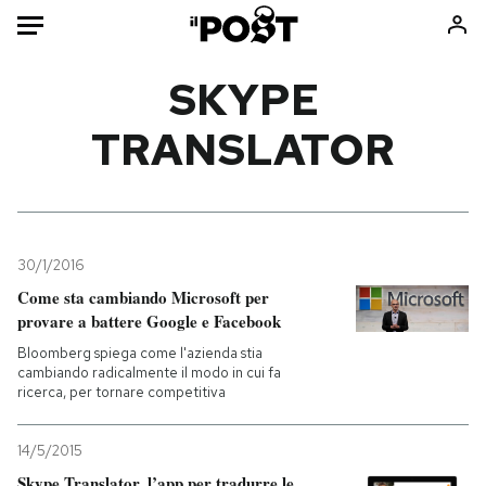
Auto
SKYPE
TRANSLATOR
HOME
Italia
Moda
Mondo
Libri
Politica
Consumismi
30/1/2016
Tecnologia
Storie/Idee
Come sta cambiando Microsoft per
Internet
Ok Boomer!
provare a battere Google e Facebook
Scienza
Media
Bloomberg spiega come l'azienda stia
Cultura
Europa
cambiando radicalmente il modo in cui fa
ricerca, per tornare competitiva
Economia
Altrecose
Sport
Mondiali calcio 2026
14/5/2015
Skype Translator, l’app per tradurre le