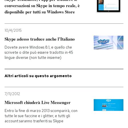
conversazioni su Skype in tempo reale, è
disponibile per tutti su Windows Store
PODCAST
NEWSLETTER
10/4/2015
Skype adesso traduce anche l’Italiano
Dovete avere Windows 8.1, e quello che
I MIEI PREFERITI
scrivete o dite può essere tradotto in 45
lingue diverse (non tutte insieme)
SHOP
Altri articoli su questo argomento
CALENDARIO
7/11/2012
Microsoft chiuderà Live Messenger
AREA PERSONALE
Entro la fine di marzo 2013 scomparirà, con
tutte le sue faccine e i glitter, e tutti gli
Entra
account saranno trasferiti su Skype