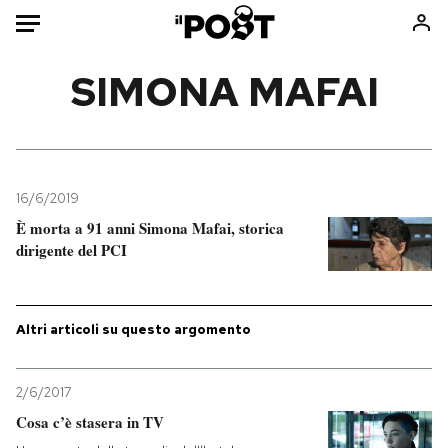
Auto
SIMONA MAFAI
HOME
Italia
Moda
Mondo
Libri
16/6/2019
Politica
Consumismi
È morta a 91 anni Simona Mafai, storica
dirigente del PCI
Tecnologia
Storie/Idee
Internet
Ok Boomer!
Scienza
Media
Altri articoli su questo argomento
Cultura
Europa
Economia
Altrecose
2/6/2017
Sport
Mondiali calcio 2026
Cosa c’è stasera in TV