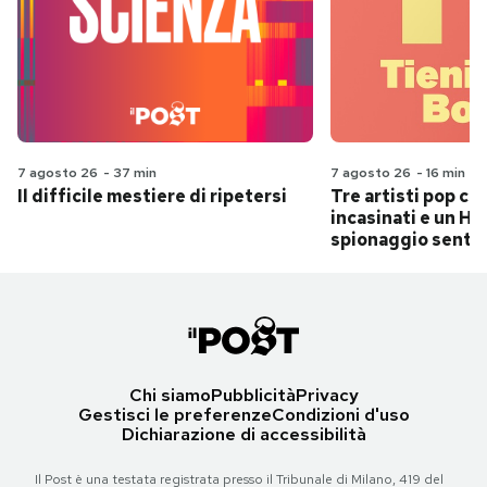
7 agosto 26
-
37 min
7 agosto 26
-
16 min
Il difficile mestiere di ripetersi
Tre artisti pop ch
incasinati e un Hit
spionaggio senti
Chi siamo
Pubblicità
Privacy
Gestisci le preferenze
Condizioni d'uso
Dichiarazione di accessibilità
Il Post è una testata registrata presso il Tribunale di Milano, 419 del