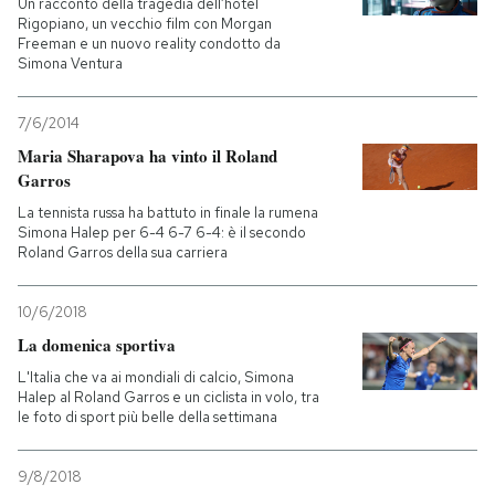
Un racconto della tragedia dell’hotel
Rigopiano, un vecchio film con Morgan
Freeman e un nuovo reality condotto da
PODCAST
Simona Ventura
NEWSLETTER
7/6/2014
Maria Sharapova ha vinto il Roland
Garros
I MIEI PREFERITI
La tennista russa ha battuto in finale la rumena
Simona Halep per 6-4 6-7 6-4: è il secondo
Roland Garros della sua carriera
SHOP
10/6/2018
CALENDARIO
La domenica sportiva
L'Italia che va ai mondiali di calcio, Simona
Halep al Roland Garros e un ciclista in volo, tra
AREA PERSONALE
le foto di sport più belle della settimana
Entra
9/8/2018