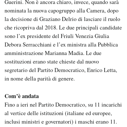
Guerini. Non è ancora chiaro, invece, quando sarà
Notifiche mobile
nominata la nuova capogruppo alla Camera, dopo
Regala il Post
la decisione di Graziano Delrio di lasciare il ruolo
Hai bisogno di aiuto?
che ricopriva dal 2018. Le due principali candidate
Esci
sono l’ex presidente del Friuli Venezia Giulia
Debora Serracchiani e l’ex ministra alla Pubblica
amministrazione Marianna Madia. Le due
sostituzioni erano state chieste dal nuovo
segretario del Partito Democratico, Enrico Letta,
in nome della parità di genere.
Com’è andata
Fino a ieri nel Partito Democratico, su 11 incarichi
al vertice delle istituzioni (italiane ed europee,
inclusi ministri e governatori) i maschi erano 11.