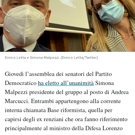
PODCAST
NEWSLETTER
I MIEI PREFERITI
Enrico Letta e Simona Malpezzi. (Enrico Letta/Twitter)
SHOP
Giovedì l’assemblea dei senatori del Partito
Democratico
ha eletto all’unanimità
Simona
Malpezzi presidente del gruppo al posto di Andrea
CALENDARIO
Marcucci. Entrambi appartengono alla corrente
interna chiamata Base riformista, quella per
AREA PERSONALE
capirsi degli ex renziani che ora fanno riferimento
Area Personale
principalmente al ministro della Difesa Lorenzo
Newsletter