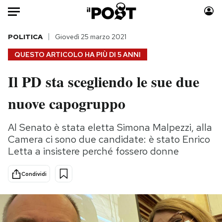
Auto
POLITICA
Giovedì 25 marzo 2021
QUESTO ARTICOLO HA PIÙ DI
5 ANNI
HOME
Il PD sta scegliendo le sue due
Italia
Moda
nuove capogruppo
Mondo
Libri
Politica
Consumismi
Al Senato è stata eletta Simona Malpezzi, alla
Tecnologia
Storie/Idee
Camera ci sono due candidate: è stato Enrico
Internet
Ok Boomer!
Letta a insistere perché fossero donne
Scienza
Media
Cultura
Europa
Condividi
Economia
Altrecose
Sport
Mondiali calcio 2026