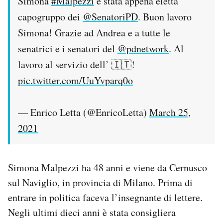
Simona
#Malpezzi
è stata appena eletta
capogruppo dei ⁦
@SenatoriPD
⁩. Buon lavoro
Simona! Grazie ad Andrea e a tutte le
senatrici e i senatori del ⁦
@pdnetwork
⁩. Al
lavoro al servizio dell’ 🇮🇹!
pic.twitter.com/UuYvparq0o
— Enrico Letta (@EnricoLetta)
March 25,
2021
Simona Malpezzi ha 48 anni e viene da Cernusco
sul Naviglio, in provincia di Milano. Prima di
entrare in politica faceva l’insegnante di lettere.
Negli ultimi dieci anni è stata consigliera