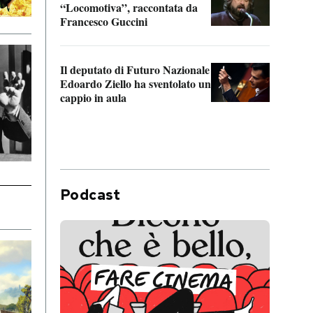
“Locomotiva”, raccontata da
inseg
Francesco Guccini
Khers
Il deputato di Futuro Nazionale
La pl
Edoardo Ziello ha sventolato un
da P
cappio in aula
Podcast