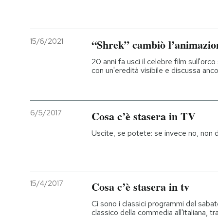
PODCAST
15/6/2021
“Shrek” cambiò l’animazio
NEWSLETTER
20 anni fa uscì il celebre film sull'or
con un'eredità visibile e discussa anc
I MIEI PREFERITI
6/5/2017
Cosa c’è stasera in TV
SHOP
Uscite, se potete: se invece no, non 
CALENDARIO
AREA PERSONALE
15/4/2017
Cosa c’è stasera in tv
Entra
Ci sono i classici programmi del sabato
classico della commedia all'italiana, tr