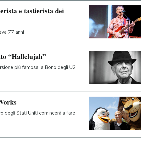
rista e tastierista dei
veva 77 anni
ato “Hallelujah”
ersione più famosa, a Bono degli U2
Works
avo degli Stati Uniti comincerà a fare