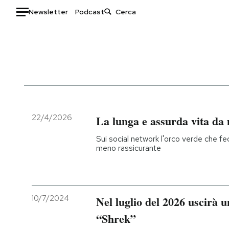
Newsletter
Podcast
Auto
HOME
Italia
Moda
Mondo
Libri
Politica
Consumismi
22/4/2026
La lunga e assurda vita da
Tecnologia
Storie/Idee
Sui social network l'orco verde che fe
Internet
Ok Boomer!
meno rassicurante
Scienza
Media
Cultura
Europa
Economia
Altrecose
10/7/2024
Nel luglio del 2026 uscirà u
Sport
Mondiali calcio 2026
“Shrek”