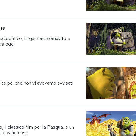
ne
co scorbutico, largamente emulato e
ora oggi
dite poi che non vi avevamo avvisati
, il classico film per la Pasqua, e un
a le varie cose