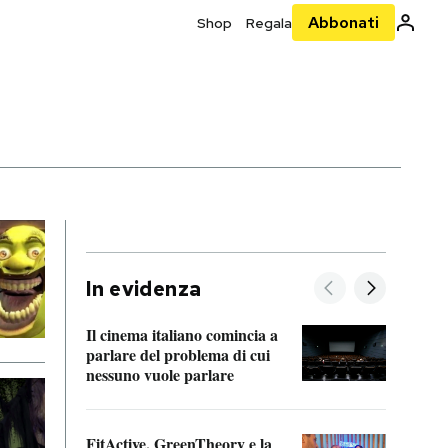
Abbonati
Shop
Regala
In evidenza
Il cinema italiano comincia a
A cos
parlare del problema di cui
nessuno vuole parlare
Cosa 
FitActive, GreenTheory e la