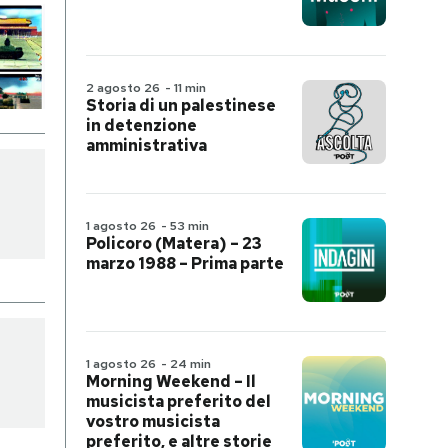
2 agosto 26
-
11 min
Storia di un palestinese
in detenzione
amministrativa
1 agosto 26
-
53 min
Policoro (Matera) – 23
marzo 1988 – Prima parte
1 agosto 26
-
24 min
Morning Weekend – Il
musicista preferito del
vostro musicista
preferito, e altre storie