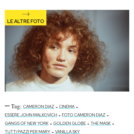
Notifiche mobile
Regala il Post
Hai bisogno di aiuto?
Esci
Tag:
-
-
CAMERON DIAZ
CINEMA
-
-
ESSERE JOHN MALKOVICH
FOTO CAMERON DIAZ
-
-
-
GANGS OF NEW YORK
GOLDEN GLOBE
THE MASK
-
TUTTI PAZZI PER MARY
VANILLA SKY