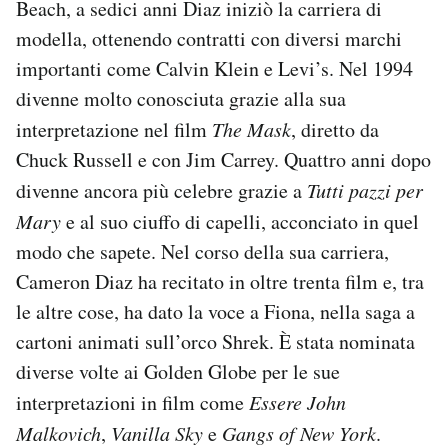
Beach, a sedici anni Diaz iniziò la carriera di
modella, ottenendo contratti con diversi marchi
PODCAST
importanti come Calvin Klein e Levi’s. Nel 1994
divenne molto conosciuta grazie alla sua
NEWSLETTER
interpretazione nel film
The Mask
, diretto da
Chuck Russell e con Jim Carrey. Quattro anni dopo
I MIEI PREFERITI
divenne ancora più celebre grazie a
Tutti pazzi per
Mary
e al suo ciuffo di capelli, acconciato in quel
SHOP
modo che sapete. Nel corso della sua carriera,
Cameron Diaz ha recitato in oltre trenta film e, tra
CALENDARIO
le altre cose, ha dato la voce a Fiona, nella saga a
cartoni animati sull’orco Shrek. È stata nominata
diverse volte ai Golden Globe per le sue
AREA PERSONALE
interpretazioni in film come
Essere John
Area Personale
Malkovich
,
Vanilla Sky
e
Gangs of New York
.
Newsletter