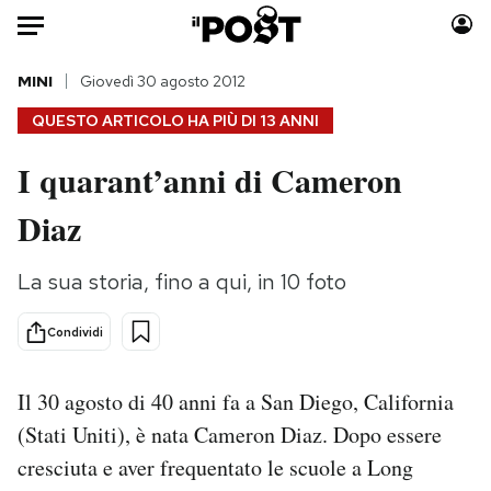
Auto
MINI
Giovedì 30 agosto 2012
QUESTO ARTICOLO HA PIÙ DI
13 ANNI
HOME
I quarant’anni di Cameron
Italia
Moda
Diaz
Mondo
Libri
Politica
Consumismi
La sua storia, fino a qui, in 10 foto
Tecnologia
Storie/Idee
Internet
Ok Boomer!
Condividi
Scienza
Media
Cultura
Europa
Il 30 agosto di 40 anni fa a San Diego, California
Economia
Altrecose
(Stati Uniti), è nata Cameron Diaz. Dopo essere
Sport
Mondiali calcio 2026
cresciuta e aver frequentato le scuole a Long