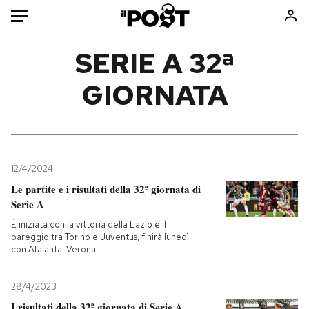
Auto
SERIE A 32ª
GIORNATA
HOME
Italia
Moda
Mondo
Libri
Politica
Consumismi
12/4/2024
Tecnologia
Storie/Idee
Le partite e i risultati della 32ª giornata di
Internet
Ok Boomer!
Serie A
Scienza
Media
È iniziata con la vittoria della Lazio e il
Cultura
Europa
pareggio tra Torino e Juventus, finirà lunedì
con Atalanta-Verona
Economia
Altrecose
Sport
Mondiali calcio 2026
28/4/2023
I risultati della 32ª giornata di Serie A