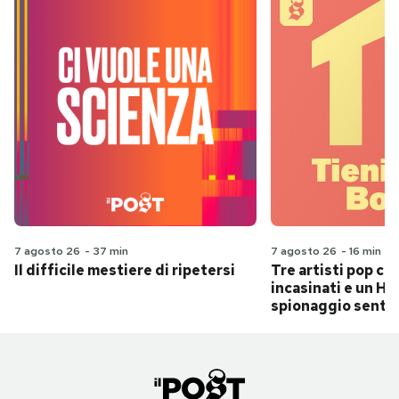
7 agosto 26
-
37 min
7 agosto 26
-
16 min
Il difficile mestiere di ripetersi
Tre artisti pop ch
incasinati e un Hit
spionaggio senti