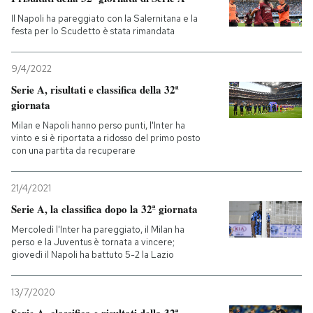
Il Napoli ha pareggiato con la Salernitana e la
PODCAST
festa per lo Scudetto è stata rimandata
9/4/2022
NEWSLETTER
Serie A, risultati e classifica della 32ª
giornata
I MIEI PREFERITI
Milan e Napoli hanno perso punti, l'Inter ha
vinto e si è riportata a ridosso del primo posto
con una partita da recuperare
SHOP
21/4/2021
Serie A, la classifica dopo la 32ª giornata
CALENDARIO
Mercoledì l'Inter ha pareggiato, il Milan ha
perso e la Juventus è tornata a vincere;
giovedì il Napoli ha battuto 5-2 la Lazio
AREA PERSONALE
Entra
13/7/2020