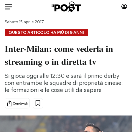
Auto
Sabato 15 aprile 2017
QUESTO ARTICOLO HA PIÙ DI
9 ANNI
HOME
Inter-Milan: come vederla in
Italia
Moda
streaming o in diretta tv
Mondo
Libri
Politica
Consumismi
Si gioca oggi alle 12:30 e sarà il primo derby
Tecnologia
Storie/Idee
con entrambe le squadre di proprietà cinese:
Internet
Ok Boomer!
le formazioni e le cose utili da sapere
Scienza
Media
Cultura
Europa
Condividi
Economia
Altrecose
Sport
Mondiali calcio 2026