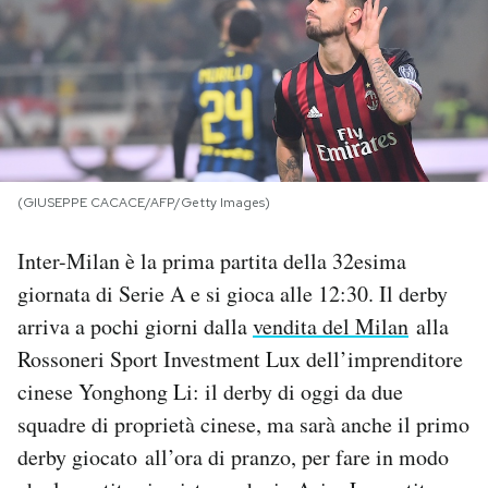
PODCAST
NEWSLETTER
I MIEI PREFERITI
(GIUSEPPE CACACE/AFP/Getty Images)
Inter-Milan è la prima partita della 32esima
SHOP
giornata di Serie A e si gioca alle 12:30. Il derby
arriva a pochi giorni dalla
vendita del Milan
alla
CALENDARIO
Rossoneri Sport Investment Lux dell’imprenditore
cinese Yonghong Li: il derby di oggi da due
AREA PERSONALE
squadre di proprietà cinese, ma sarà anche il primo
Area Personale
derby giocato all’ora di pranzo, per fare in modo
Newsletter