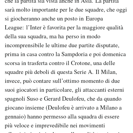
che la partita sia vista anche in Asia. La partita
Notifiche mobile
sarà molto importante per le due squadre, che oggi
Regala il Post
si giocheranno anche un posto in Europa
Hai bisogno di aiuto?
League: l’Inter è favorita per la maggiore qualità
Esci
della sua squadra, ma ha perso in modo
incomprensibile le ultime due partite disputate,
prima in casa contro la Sampdoria e poi domenica
scorsa in trasferta contro il Crotone, una delle
squadre più deboli di questa Serie A. Il Milan,
invece, può contare sull’ottimo momento di due
suoi giocatori in particolare, gli attaccanti esterni
spagnoli Suso e Gerard Deulofeu, che da quando
giocano insieme (Deulofeu è arrivato a Milano a
gennaio) hanno permesso alla squadra di essere
più veloce e imprevedibile nei movimenti