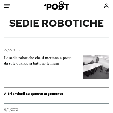
Auto
SEDIE ROBOTICHE
HOME
Italia
Moda
Mondo
Libri
22/2/2016
Politica
Consumismi
Le sedie robotiche che si mettono a posto
da sole quando si battono le mani
Tecnologia
Storie/Idee
Internet
Ok Boomer!
Scienza
Media
Cultura
Europa
Economia
Altrecose
Altri articoli su questo argomento
Sport
Mondiali calcio 2026
6/4/2012