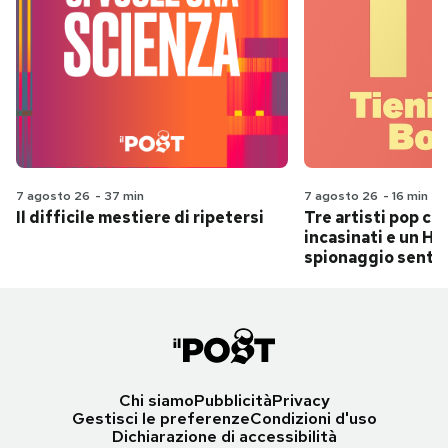
7 agosto 26
-
37 min
7 agosto 26
-
16 min
Il difficile mestiere di ripetersi
Tre artisti pop ch
incasinati e un Hit
spionaggio senti
Chi siamo
Pubblicità
Privacy
Gestisci le preferenze
Condizioni d'uso
Dichiarazione di accessibilità