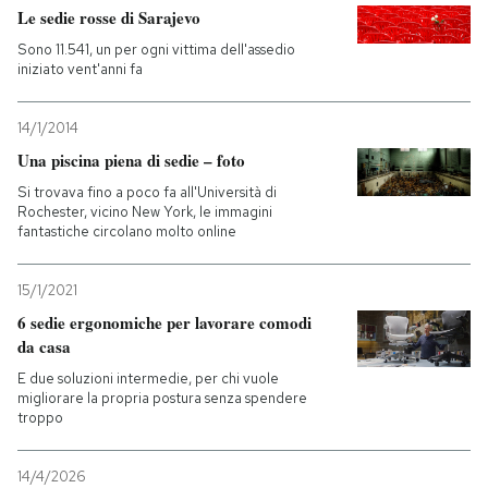
Le sedie rosse di Sarajevo
PODCAST
Sono 11.541, un per ogni vittima dell'assedio
iniziato vent'anni fa
NEWSLETTER
14/1/2014
Una piscina piena di sedie – foto
I MIEI PREFERITI
Si trovava fino a poco fa all'Università di
Rochester, vicino New York, le immagini
fantastiche circolano molto online
SHOP
15/1/2021
6 sedie ergonomiche per lavorare comodi
CALENDARIO
da casa
E due soluzioni intermedie, per chi vuole
migliorare la propria postura senza spendere
AREA PERSONALE
troppo
Entra
14/4/2026