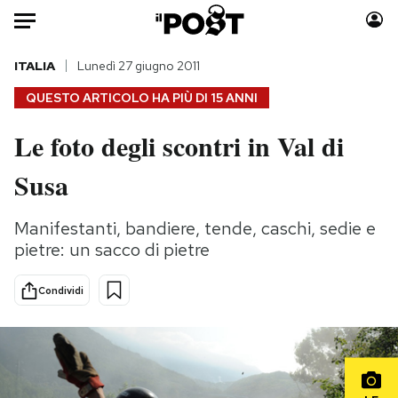
Auto
ITALIA
Lunedì 27 giugno 2011
QUESTO ARTICOLO HA PIÙ DI
15 ANNI
HOME
Le foto degli scontri in Val di
Italia
Moda
Susa
Mondo
Libri
Politica
Consumismi
Manifestanti, bandiere, tende, caschi, sedie e
Tecnologia
Storie/Idee
pietre: un sacco di pietre
Internet
Ok Boomer!
Scienza
Media
Condividi
Cultura
Europa
Economia
Altrecose
Sport
Mondiali calcio 2026