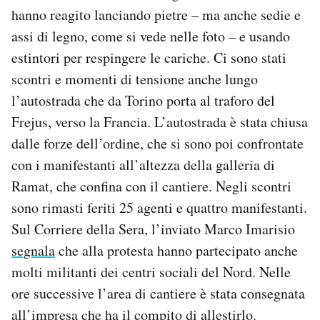
Notifiche mobile
hanno reagito lanciando pietre – ma anche sedie e
Regala il Post
assi di legno, come si vede nelle foto – e usando
Hai bisogno di aiuto?
estintori per respingere le cariche. Ci sono stati
Esci
scontri e momenti di tensione anche lungo
l’autostrada che da Torino porta al traforo del
Frejus, verso la Francia. L’autostrada è stata chiusa
dalle forze dell’ordine, che si sono poi confrontate
con i manifestanti all’altezza della galleria di
Ramat, che confina con il cantiere. Negli scontri
sono rimasti feriti 25 agenti e quattro manifestanti.
Sul Corriere della Sera, l’inviato Marco Imarisio
segnala
che alla protesta hanno partecipato anche
molti militanti dei centri sociali del Nord. Nelle
ore successive l’area di cantiere è stata consegnata
all’impresa che ha il compito di allestirlo.