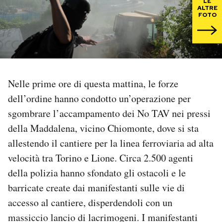
LE
ALTRE
FOTO
PODCAST
NEWSLETTER
Nelle prime ore di questa mattina, le forze
I MIEI PREFERITI
dell’ordine hanno condotto un’operazione per
sgombrare l’accampamento dei No TAV nei pressi
SHOP
della Maddalena, vicino Chiomonte, dove si sta
allestendo il cantiere per la linea ferroviaria ad alta
CALENDARIO
velocità tra Torino e Lione. Circa 2.500 agenti
della polizia hanno sfondato gli ostacoli e le
AREA PERSONALE
barricate create dai manifestanti sulle vie di
accesso al cantiere, disperdendoli con un
Area Personale
massiccio lancio di lacrimogeni. I manifestanti
Newsletter