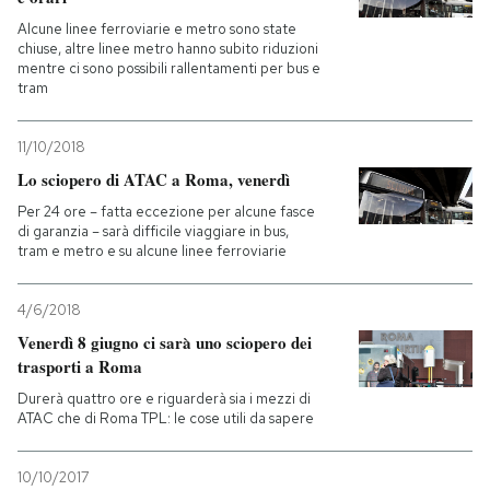
Alcune linee ferroviarie e metro sono state
PODCAST
chiuse, altre linee metro hanno subito riduzioni
mentre ci sono possibili rallentamenti per bus e
tram
NEWSLETTER
11/10/2018
Lo sciopero di ATAC a Roma, venerdì
I MIEI PREFERITI
Per 24 ore – fatta eccezione per alcune fasce
di garanzia – sarà difficile viaggiare in bus,
tram e metro e su alcune linee ferroviarie
SHOP
4/6/2018
CALENDARIO
Venerdì 8 giugno ci sarà uno sciopero dei
trasporti a Roma
Durerà quattro ore e riguarderà sia i mezzi di
AREA PERSONALE
ATAC che di Roma TPL: le cose utili da sapere
Entra
10/10/2017