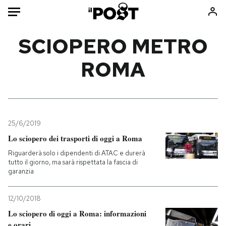
Auto
SCIOPERO METRO
ROMA
HOME
Italia
Moda
Mondo
Libri
Politica
Consumismi
25/6/2019
Tecnologia
Storie/Idee
Lo sciopero dei trasporti di oggi a Roma
Internet
Ok Boomer!
Riguarderà solo i dipendenti di ATAC e durerà
Scienza
Media
tutto il giorno, ma sarà rispettata la fascia di
garanzia
Cultura
Europa
Economia
Altrecose
12/10/2018
Sport
Mondiali calcio 2026
Lo sciopero di oggi a Roma: informazioni
e orari