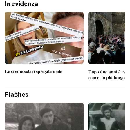
In evidenza
Le creme solari spiegate male
Dopo due anni è camb
concerto più lungo d
Fla
hes