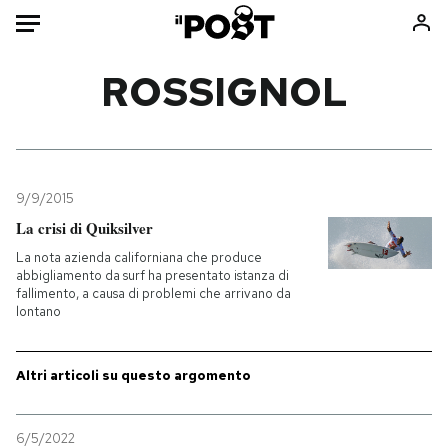
Auto
ROSSIGNOL
HOME
Italia
Moda
Mondo
Libri
9/9/2015
Politica
Consumismi
La crisi di Quiksilver
Tecnologia
Storie/Idee
La nota azienda californiana che produce
abbigliamento da surf ha presentato istanza di
Internet
Ok Boomer!
fallimento, a causa di problemi che arrivano da
Scienza
Media
lontano
Cultura
Europa
Economia
Altrecose
Altri articoli su questo argomento
Sport
Mondiali calcio 2026
6/5/2022