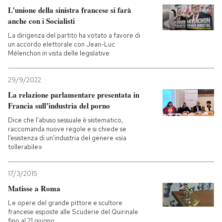
L’unione della sinistra francese si farà
anche con i Socialisti
PODCAST
La dirigenza del partito ha votato a favore di
un accordo elettorale con Jean-Luc
NEWSLETTER
Mélenchon in vista delle legislative
29/9/2022
I MIEI PREFERITI
La relazione parlamentare presentata in
Francia sull’industria del porno
SHOP
Dice che l’abuso sessuale è sistematico,
raccomanda nuove regole e si chiede se
l’esistenza di un’industria del genere «sia
tollerabile»
CALENDARIO
17/3/2015
AREA PERSONALE
Matisse a Roma
Le opere del grande pittore e scultore
Entra
francese esposte alle Scuderie del Quirinale
fino al 21 giugno