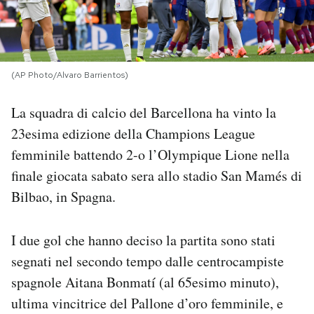
PODCAST
NEWSLETTER
(AP Photo/Alvaro Barrientos)
La squadra di calcio del Barcellona ha vinto la
I MIEI PREFERITI
23esima edizione della Champions League
femminile battendo 2-o l’Olympique Lione nella
SHOP
finale giocata sabato sera allo stadio San Mamés di
Bilbao, in Spagna.
CALENDARIO
I due gol che hanno deciso la partita sono stati
segnati nel secondo tempo dalle centrocampiste
AREA PERSONALE
spagnole Aitana Bonmatí (al 65esimo minuto),
Area Personale
ultima vincitrice del Pallone d’oro femminile, e
Newsletter