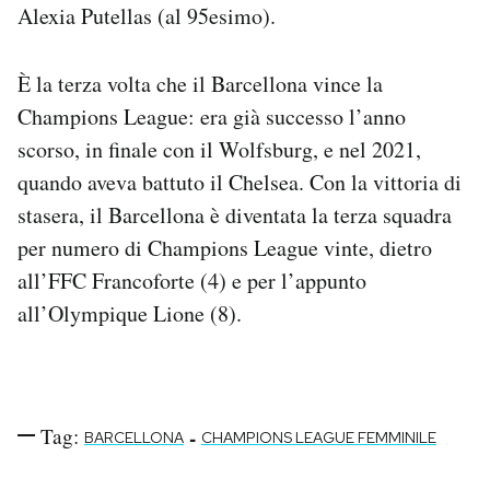
Alexia Putellas (al 95esimo).
Notifiche mobile
Regala il Post
Hai bisogno di aiuto?
È la terza volta che il Barcellona vince la
Esci
Champions League: era già successo l’anno
scorso, in finale con il Wolfsburg, e nel 2021,
quando aveva battuto il Chelsea. Con la vittoria di
stasera, il Barcellona è diventata la terza squadra
per numero di Champions League vinte, dietro
all’FFC Francoforte (4) e per l’appunto
all’Olympique Lione (8).
Tag:
-
BARCELLONA
CHAMPIONS LEAGUE FEMMINILE