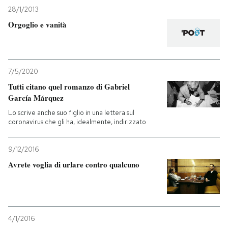
28/1/2013
PODCAST
Orgoglio e vanità
NEWSLETTER
7/5/2020
Tutti citano quel romanzo di Gabriel
I MIEI PREFERITI
García Márquez
Lo scrive anche suo figlio in una lettera sul
SHOP
coronavirus che gli ha, idealmente, indirizzato
9/12/2016
CALENDARIO
Avrete voglia di urlare contro qualcuno
AREA PERSONALE
Entra
4/1/2016