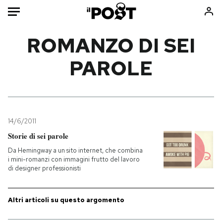
Auto
ROMANZO DI SEI
PAROLE
HOME
Italia
Moda
Mondo
Libri
Politica
Consumismi
14/6/2011
Tecnologia
Storie/Idee
Storie di sei parole
Internet
Ok Boomer!
Da Hemingway a un sito internet, che combina
Scienza
Media
i mini-romanzi con immagini frutto del lavoro
di designer professionisti
Cultura
Europa
Economia
Altrecose
Sport
Mondiali calcio 2026
Altri articoli su questo argomento