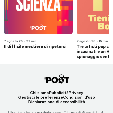
7 agosto 26
-
37 min
7 agosto 26
-
16 min
Il difficile mestiere di ripetersi
Tre artisti pop ch
incasinati e un Hit
spionaggio senti
Chi siamo
Pubblicità
Privacy
Gestisci le preferenze
Condizioni d'uso
Dichiarazione di accessibilità
Il Post è una testata registrata presso il Tribunale di Milano, 419 del