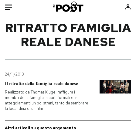
Auto
RITRATTO FAMIGLIA
REALE DANESE
HOME
Italia
Moda
Mondo
Libri
Politica
Consumismi
24/11/2013
Tecnologia
Storie/Idee
Il ritratto della famiglia reale danese
Internet
Ok Boomer!
Realizzato da Thomas Kluge: raffigura i
Scienza
Media
membri della famiglia in abiti formali e in
atteggiamenti un po' strani, tanto da sembrare
Cultura
Europa
la locandina di un film
Economia
Altrecose
Sport
Mondiali calcio 2026
Altri articoli su questo argomento