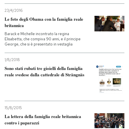
23/4/2016
PODCAST
Le foto degli Obama con la famiglia reale
britannica
NEWSLETTER
Barack e Michelle incontrato la regina
Elisabetta, che compiva 90 anni, e il principe
George, che si è presentato in vestaglia
I MIEI PREFERITI
1/8/2018
Sono stati rubati tre gioielli della famiglia
SHOP
reale svedese dalla cattedrale di Strängnäs
CALENDARIO
AREA PERSONALE
15/8/2015
La lettera della famiglia reale britannica
Entra
contro i paparazzi