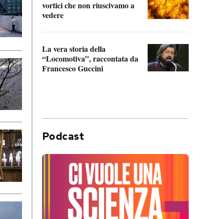
vortici che non riuscivamo a
facen
vedere
dentr
La vera storia della
Il vi
“Locomotiva”, raccontata da
inseg
Francesco Guccini
Khers
Podcast