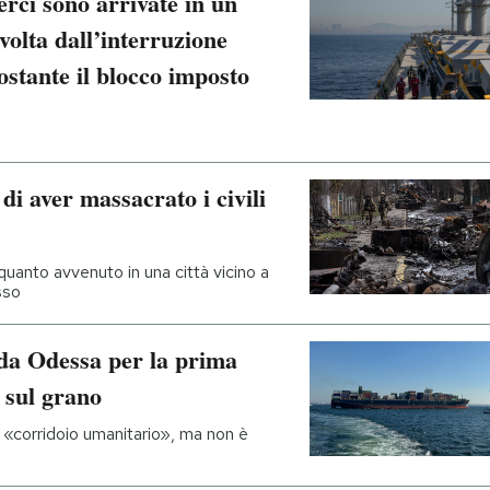
erci sono arrivate in un
volta dall’interruzione
ostante il blocco imposto
di aver massacrato i civili
uanto avvenuto in una città vicino a
sso
 da Odessa per la prima
o sul grano
n «corridoio umanitario», ma non è