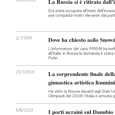
30/6/2022
La Russia si è ritirata dall’
PODCAST
Era stata occupata all'inizio dell'inva
una conquista molto rilevante dal punto
NEWSLETTER
2/7/2013
Dove ha chiesto asilo Snow
I MIEI PREFERITI
L'informatore del caso PRISM ha inolt
all'Italia: in Russia la domanda è stata
Putin
SHOP
27/7/2021
La sorprendente finale dell
CALENDARIO
ginnastica artistica femmini
Ha vinto la Russia davanti agli Stati U
AREA PERSONALE
Olimpiadi del 2008: l'Italia è arrivata q
Entra
5/8/2023
I porti ucraini sul Danubio 