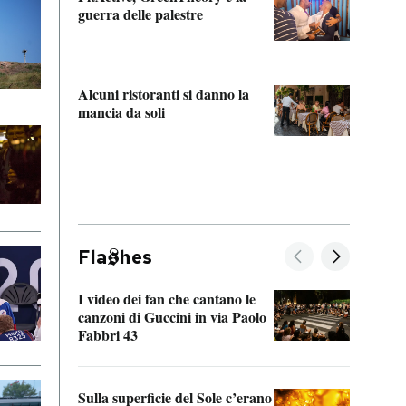
“Odis
guerra delle palestre
Che s
strum
Alcuni ristoranti si danno la
mancia da soli
Fla
hes
I video dei fan che cantano le
Il de
canzoni di Guccini in via Paolo
Edoar
Fabbri 43
cappi
Sulla superficie del Sole c’erano
Il fi