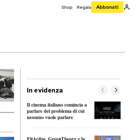
Abbonati
Shop
Regala
In evidenza
Il cinema italiano comincia a
A cos
parlare del problema di cui
nessuno vuole parlare
Cosa 
FitActive, GreenTheory e la