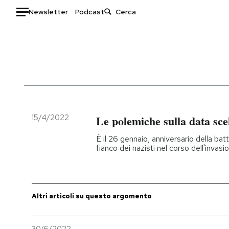
Newsletter
Podcast
Auto
HOME
Italia
Moda
Mondo
Libri
Politica
Consumismi
15/4/2022
Le polemiche sulla data scel
Tecnologia
Storie/Idee
È il 26 gennaio, anniversario della bat
Internet
Ok Boomer!
fianco dei nazisti nel corso dell'invas
Scienza
Media
Cultura
Europa
Economia
Altrecose
Altri articoli su questo argomento
Sport
Mondiali calcio 2026