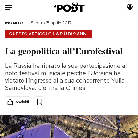
Auto
MONDO
Sabato 15 aprile 2017
QUESTO ARTICOLO HA PIÙ DI
9 ANNI
HOME
La geopolitica all’Eurofestival
Italia
Moda
Mondo
Libri
La Russia ha ritirato la sua partecipazione al
Politica
Consumismi
noto festival musicale perché l'Ucraina ha
Tecnologia
Storie/Idee
vietato l'ingresso alla sua concorrente Yulia
Samoylova: c'entra la Crimea
Internet
Ok Boomer!
Scienza
Media
Condividi
Cultura
Europa
Economia
Altrecose
Sport
Mondiali calcio 2026