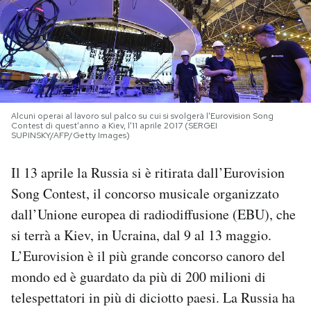
PODCAST
NEWSLETTER
Alcuni operai al lavoro sul palco su cui si svolgerà l'Eurovision Song
I MIEI PREFERITI
Contest di quest'anno a Kiev, l'11 aprile 2017 (SERGEI
SUPINSKY/AFP/Getty Images)
SHOP
Il 13 aprile la Russia si è ritirata dall’Eurovision
Song Contest, il concorso musicale organizzato
CALENDARIO
dall’Unione europea di radiodiffusione (EBU), che
si terrà a Kiev, in Ucraina, dal 9 al 13 maggio.
L’Eurovision è il più grande concorso canoro del
AREA PERSONALE
mondo ed è guardato da più di 200 milioni di
Area Personale
telespettatori in più di diciotto paesi. La Russia ha
Newsletter