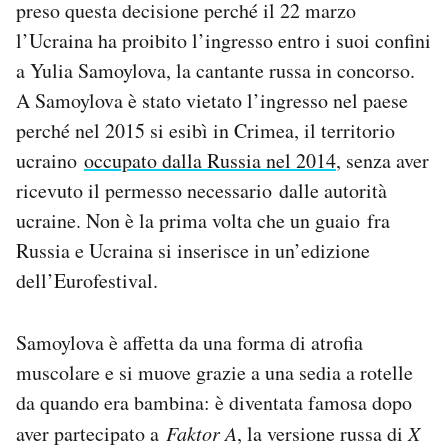
preso questa decisione perché il 22 marzo
Notifiche mobile
l’Ucraina ha proibito l’ingresso entro i suoi confini
Regala il Post
a Yulia Samoylova, la cantante russa in concorso.
Hai bisogno di aiuto?
Esci
A Samoylova è stato vietato l’ingresso nel paese
perché nel 2015 si esibì in Crimea, il territorio
ucraino
occupato dalla Russia nel 2014
, senza aver
ricevuto il permesso necessario dalle autorità
ucraine. Non è la prima volta che un guaio fra
Russia e Ucraina si inserisce in un’edizione
dell’Eurofestival.
Samoylova è affetta da una forma di atrofia
muscolare e si muove grazie a una sedia a rotelle
da quando era bambina: è diventata famosa dopo
aver partecipato a
Faktor A
, la versione russa di
X