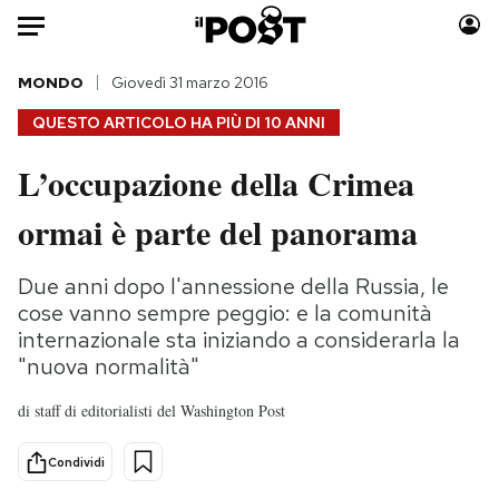
Auto
MONDO
Giovedì 31 marzo 2016
QUESTO ARTICOLO HA PIÙ DI
10 ANNI
HOME
L’occupazione della Crimea
Italia
Moda
ormai è parte del panorama
Mondo
Libri
Politica
Consumismi
Due anni dopo l'annessione della Russia, le
Tecnologia
Storie/Idee
cose vanno sempre peggio: e la comunità
Internet
Ok Boomer!
internazionale sta iniziando a considerarla la
Scienza
Media
"nuova normalità"
Cultura
Europa
di
staff di editorialisti del Washington Post
Economia
Altrecose
Sport
Mondiali calcio 2026
Condividi