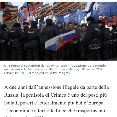
PODCAST
NEWSLETTER
I MIEI PREFERITI
SHOP
Un raduno di sostenitori del governo russo in occasione del secondo
anniversario dell'annessione della Crimea a Mosca, il 18 marzo 2016
(NATALIA KOLESNIKOVA/AFP/Getty Images)
CALENDARIO
A due anni dall’annessione illegale da parte della
Russia, la penisola di Crimea è uno dei posti più
AREA PERSONALE
isolati, poveri e letteralmente più bui d’Europa.
Area Personale
L’economia è a terra: le linee che trasportavano
Newsletter