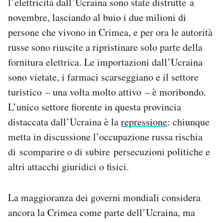
l’elettricità dall’Ucraina sono state distrutte a
Notifiche mobile
novembre, lasciando al buio i due milioni di
Regala il Post
persone che vivono in Crimea, e per ora le autorità
Hai bisogno di aiuto?
russe sono riuscite a ripristinare solo parte della
Esci
fornitura elettrica. Le importazioni dall’Ucraina
sono vietate, i farmaci scarseggiano e il settore
turistico – una volta molto attivo – è moribondo.
L’unico settore fiorente in questa provincia
distaccata dall’Ucraina è la
repressione
: chiunque
metta in discussione l’occupazione russa rischia
di scomparire o di subire persecuzioni politiche e
altri attacchi giuridici o fisici.
La maggioranza dei governi mondiali considera
ancora la Crimea come parte dell’Ucraina, ma