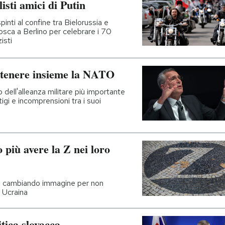
isti amici di Putin
pinti al confine tra Bielorussia e
osca a Berlino per celebrare i 70
isti
 tenere insieme la NATO
dell'alleanza militare più importante
tigi e incomprensioni tra i suoi
 più avere la Z nei loro
no cambiando immagine per non
n Ucraina
itica slovacca