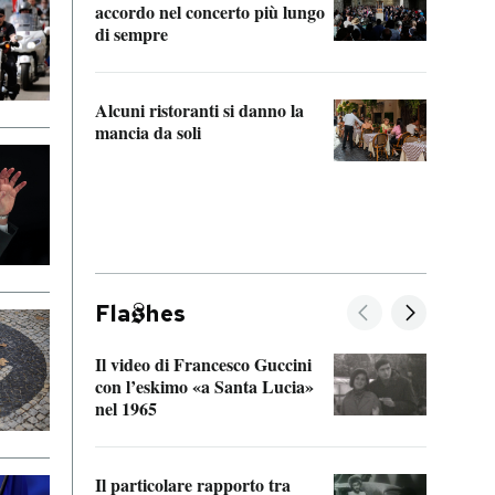
accordo nel concerto più lungo
di sempre
Il ci
parla
Alcuni ristoranti si danno la
nessu
mancia da soli
Fla
hes
Il video di Francesco Guccini
Sulla
con l’eskimo «a Santa Lucia»
vorti
nel 1965
veder
Il particolare rapporto tra
La ve