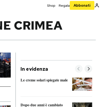
Abbonati
Shop
Regala
NE CRIMEA
In evidenza
Le creme solari spiegate male
FitAc
guerr
Dopo due anni è cambiato
A cos