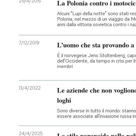
29/4/2015
La Polonia contro i motocicl
PODCAST
Alcuni "Lupi della notte" sono stati res
Polonia, nel mezzo di un viaggio da M
anni dalla vittoria sovietica contro i naz
NEWSLETTER
7/12/2019
L’uomo che sta provando a
I MIEI PREFERITI
È il norvegese Jens Stoltenberg, capo 
dell'Occidente, da tempo in crisi per li
membri
SHOP
13/4/2022
Le aziende che non vogliono
CALENDARIO
loghi
Sono diverse in tutto il mondo: stan
AREA PERSONALE
essere associate all'invasione russa i
Entra
24/4/2025
Lo stile paranoide nella pol