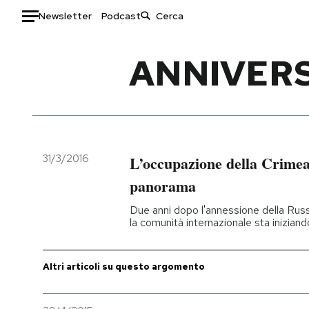
Newsletter
Podcast
Auto
ANNIVERS
HOME
Italia
Moda
Mondo
Libri
Politica
Consumismi
31/3/2016
L’occupazione della Crimea
Tecnologia
Storie/Idee
panorama
Internet
Ok Boomer!
Due anni dopo l'annessione della Rus
Scienza
Media
la comunità internazionale sta iniziand
Cultura
Europa
Economia
Altrecose
Altri articoli su questo argomento
Sport
Mondiali calcio 2026