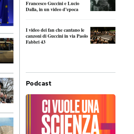
Francesco Guccini e Lucio
“Loco
Dalla, in un video d’epoca
Franc
I video dei fan che cantano le
Il de
canzoni di Guccini in via Paolo
Edoar
Fabbri 43
cappi
Podcast