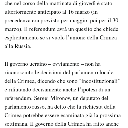
che nel corso della mattinata di giovedì è stato
Notifiche mobile
ulteriormente anticipato al 16 marzo (in
Regala il Post
precedenza era previsto per maggio, poi per il 30
Hai bisogno di aiuto?
Esci
marzo). Il referendum avrà un quesito che chiede
esplicitamente se si vuole l’unione della Crimea
alla Russia.
Il governo ucraino – ovviamente – non ha
riconosciuto le decisioni del parlamento locale
della Crimea, dicendo che sono “incostituzionali”
e rifiutando decisamente anche l’ipotesi di un
referendum. Sergei Mironov, un deputato del
parlamento russo, ha detto che la richiesta della
Crimea potrebbe essere esaminata già la prossima
settimana. Il governo della Crimea ha fatto anche