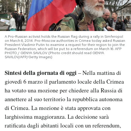
PODCAST
NEWSLETTER
A Pro-Russian activist holds the Russian flag during a rally in Simferopol
on March 6, 2014. Pro-Moscow authorities in Crimea today asked Russian
President Vladimir Putin to examine a request for their region to join the
Russian Federation, which will be put to a referendum on March 16. AFP
I MIEI PREFERITI
PHOTO / GENYA SAVILOV (Photo credit should read GENYA
SAVILOV/AFP/Getty Images)
SHOP
Sintesi della giornata di oggi
– Nella mattina di
giovedì 6 marzo il parlamento locale della Crimea
CALENDARIO
ha votato una mozione per chiedere alla Russia di
annettere al suo territorio la repubblica autonoma
di Crimea. La mozione è stata approvata con
AREA PERSONALE
larghissima maggioranza. La decisione sarà
Area Personale
ratificata dagli abitanti locali con un referendum,
Newsletter