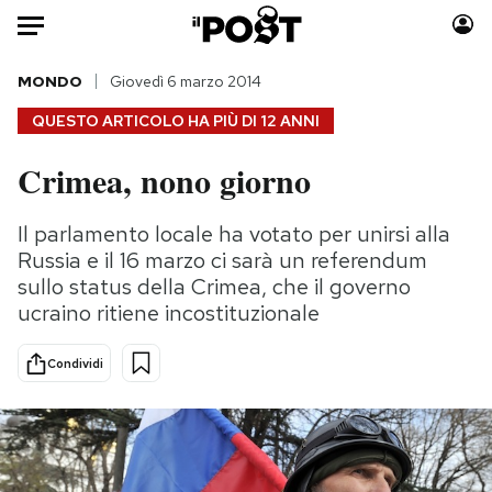
Auto
MONDO
Giovedì 6 marzo 2014
QUESTO ARTICOLO HA PIÙ DI
12 ANNI
HOME
Crimea, nono giorno
Italia
Moda
Mondo
Libri
Il parlamento locale ha votato per unirsi alla
Politica
Consumismi
Russia e il 16 marzo ci sarà un referendum
Tecnologia
Storie/Idee
sullo status della Crimea, che il governo
ucraino ritiene incostituzionale
Internet
Ok Boomer!
Scienza
Media
Condividi
Cultura
Europa
Economia
Altrecose
Sport
Mondiali calcio 2026