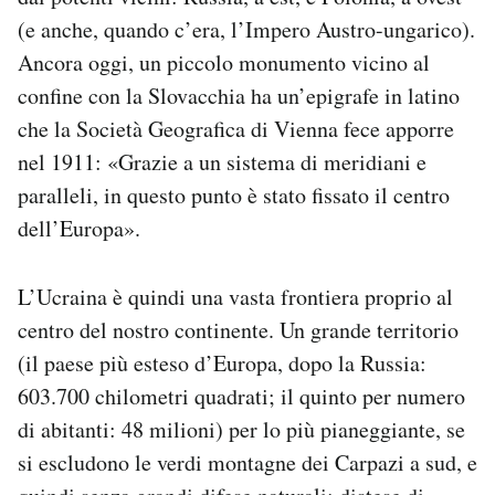
Notifiche mobile
(e anche, quando c’era, l’Impero Austro-ungarico).
Regala il Post
Ancora oggi, un piccolo monumento vicino al
Hai bisogno di aiuto?
confine con la Slovacchia ha un’epigrafe in latino
Esci
che la Società Geografica di Vienna fece apporre
nel 1911: «Grazie a un sistema di meridiani e
paralleli, in questo punto è stato fissato il centro
dell’Europa».
L’Ucraina è quindi una vasta frontiera proprio al
centro del nostro continente. Un grande territorio
(il paese più esteso d’Europa, dopo la Russia:
603.700 chilometri quadrati; il quinto per numero
di abitanti: 48 milioni) per lo più pianeggiante, se
si escludono le verdi montagne dei Carpazi a sud, e