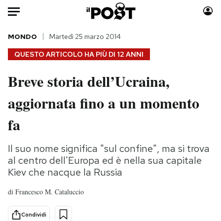
Auto
MONDO
Martedì 25 marzo 2014
QUESTO ARTICOLO HA PIÙ DI
12 ANNI
HOME
Breve storia dell’Ucraina,
Italia
Moda
aggiornata fino a un momento
Mondo
Libri
Politica
Consumismi
fa
Tecnologia
Storie/Idee
Internet
Ok Boomer!
Il suo nome significa "sul confine", ma si trova
Scienza
Media
al centro dell'Europa ed è nella sua capitale
Cultura
Europa
Kiev che nacque la Russia
Economia
Altrecose
di
Francesco M. Cataluccio
Sport
Mondiali calcio 2026
Condividi