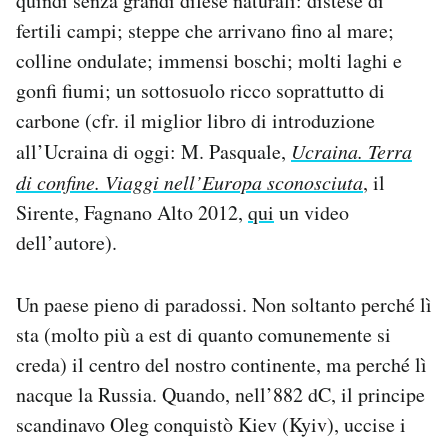
quindi senza grandi difese naturali: distese di
fertili campi; steppe che arrivano fino al mare;
colline ondulate; immensi boschi; molti laghi e
gonfi fiumi; un sottosuolo ricco soprattutto di
carbone (cfr. il miglior libro di introduzione
all’Ucraina di oggi: M. Pasquale,
Ucraina. Terra
di confine. Viaggi nell’Europa sconosciuta
, il
Sirente, Fagnano Alto 2012,
qui
un video
dell’autore).
Un paese pieno di paradossi. Non soltanto perché lì
sta (molto più a est di quanto comunemente si
creda) il centro del nostro continente, ma perché lì
nacque la Russia. Quando, nell’882 dC, il principe
scandinavo Oleg conquistò Kiev (Kyiv), uccise i