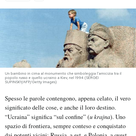
PODCAST
NEWSLETTER
I MIEI PREFERITI
SHOP
Un bambino in cima al monumento che simboleggia l'amicizia tra il
popolo russo e quello ucraino a Kiev, nel 1994 (SERGEI
SUPINSKY/AFP/Getty Images)
CALENDARIO
Spesso le parole contengono, appena celato, il vero
significato delle cose, e anche il loro destino.
AREA PERSONALE
“Ucraina” significa “sul confine” (
u krajna
). Uno
spazio di frontiera, sempre conteso e conquistato
Area Personale
Newsletter
dai potenti vicini: Russia, a est, e Polonia, a ovest