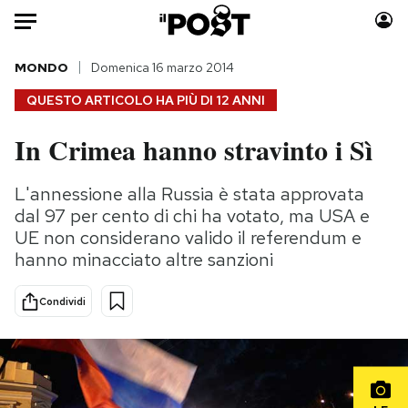
Auto
MONDO
Domenica 16 marzo 2014
QUESTO ARTICOLO HA PIÙ DI
12 ANNI
HOME
In Crimea hanno stravinto i Sì
Italia
Moda
Mondo
Libri
L'annessione alla Russia è stata approvata
Politica
Consumismi
dal 97 per cento di chi ha votato, ma USA e
Tecnologia
Storie/Idee
UE non considerano valido il referendum e
hanno minacciato altre sanzioni
Internet
Ok Boomer!
Scienza
Media
Condividi
Cultura
Europa
Economia
Altrecose
Sport
Mondiali calcio 2026