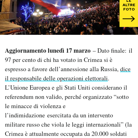
LE
ALTRE
FOTO
PODCAST
NEWSLETTER
Aggiornamento lunedì 17 marzo
– Dato finale: il
I MIEI PREFERITI
97 per cento di chi ha votato in Crimea si è
espresso a favore dell’annessione alla Russia,
dice
SHOP
il responsabile delle operazioni elettorali
.
L’Unione Europea e gli Stati Uniti considerano il
CALENDARIO
referendum non valido, perché organizzato “sotto
le minacce di violenza e
AREA PERSONALE
l’indimidazione esercitata da un intervento
militare russo che viola le leggi internazionali” (la
Area Personale
Crimea è attualmente occupata da 20.000 soldati
Newsletter