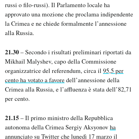
russi o filo-russi). Il Parlamento locale ha
Notifiche mobile
approvato una mozione che proclama indipendente
Regala il Post
Hai bisogno di aiuto?
la Crimea e ne chiede formalmente l’annessione
Esci
alla Russia.
21.30
– Secondo i risultati preliminari riportati da
Mikhail Malyshev, capo della Commissione
organizzatrice del referendum, circa il
95,5 per
cento ha votato a favore
dell’annessione della
Crimea alla Russia, e l’affluenza è stata dell’82,71
per cento.
21.15
– Il primo ministro della Repubblica
autonoma della Crimea Sergiy Aksyonov
ha
annunciato
su Twitter che lunedì 17 marzo il