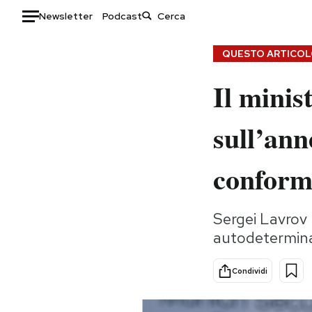
Newsletter
Podcast
Auto
QUESTO ARTICOLO
Il minis
HOME
Italia
Moda
sull’ann
Mondo
Libri
Politica
Consumismi
conform
Tecnologia
Storie/Idee
Internet
Ok Boomer!
Sergei Lavrov h
Scienza
Media
autodeterminaz
Cultura
Europa
Economia
Altrecose
Condividi
Sport
Mondiali calcio 2026