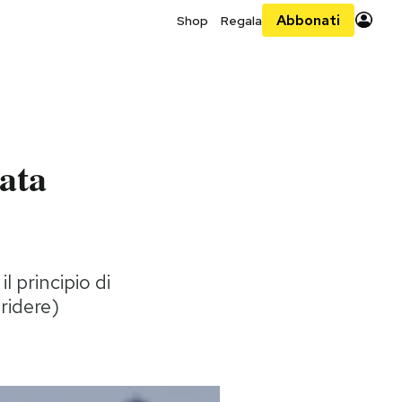
Abbonati
Shop
Regala
tata
l principio di
ridere)