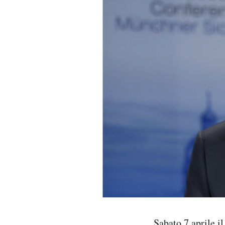
PODCAST
NEWSLETTER
I MIEI PREFERITI
SHOP
CALENDARIO
AREA PERSONALE
Area Personale
Newsletter
Sabato 7 aprile i