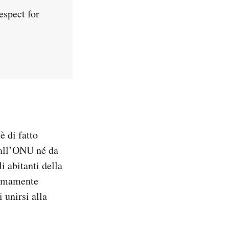
espect for
 di fatto
dall’ONU né da
i abitanti della
onomamente
 unirsi alla