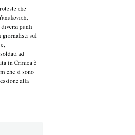
roteste che
 Yanukovich,
diversi punti
 giornalisti sul
 e,
 soldati ad
uta in Crimea è
um che si sono
nessione alla