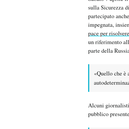
Notifiche mobile
sulla Sicurezza d
Regala il Post
partecipato anche
Hai bisogno di aiuto?
impegnata, insiem
Esci
pace per risolver
un riferimento al
parte della Russi
«Quello che è 
autodeterminaz
Alcuni giornalisti
pubblico presente