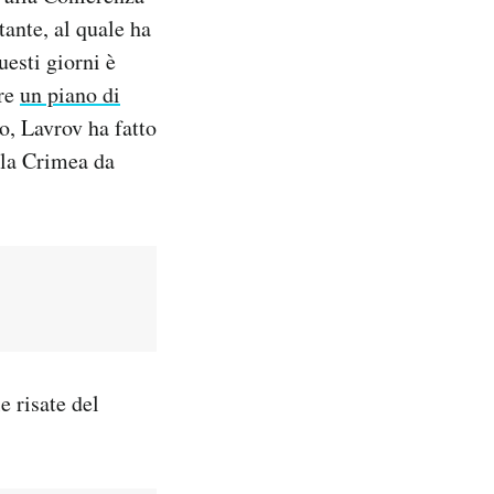
ante, al quale ha
esti giorni è
are
un piano di
to, Lavrov ha fatto
ella Crimea da
e risate del