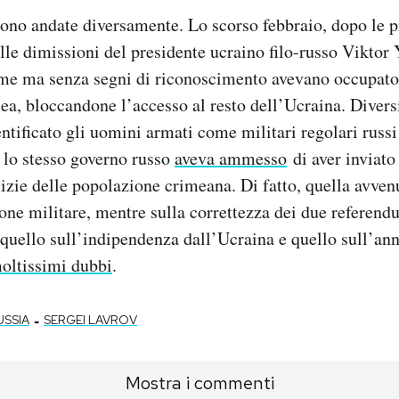
 sono andate diversamente. Lo scorso febbraio, dopo le p
lle dimissioni del presidente ucraino filo-russo Viktor
rme ma senza segni di riconoscimento avevano occupato 
ea, bloccandone l’accesso al resto dell’Ucraina. Diversi
ntificato gli uomini armati come militari regolari russi
 lo stesso governo russo
aveva ammesso
di aver inviato
izie delle popolazione crimeana. Di fatto, quella avven
one militare, mentre sulla correttezza dei due referend
 (quello sull’indipendenza dall’Ucraina e quello sull’an
oltissimi dubbi
.
-
USSIA
SERGEI LAVROV
Mostra i commenti