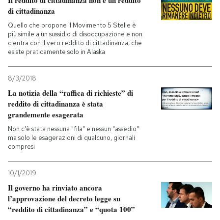
Il reddito di cittadinanza non è un reddito
di cittadinanza
Quello che propone il Movimento 5 Stelle è
più simile a un sussidio di disoccupazione e non
c'entra con il vero reddito di cittadinanza, che
esiste praticamente solo in Alaska
8/3/2018
La notizia della “raffica di richieste” di
reddito di cittadinanza è stata
grandemente esagerata
Non c'è stata nessuna "fila" e nessun "assedio"
ma solo le esagerazioni di qualcuno, giornali
compresi
10/1/2019
Il governo ha rinviato ancora
l’approvazione del decreto legge su
“reddito di cittadinanza” e “quota 100”