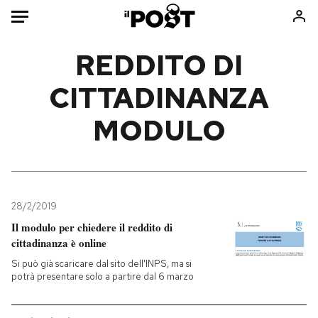
Auto
REDDITO DI
CITTADINANZA
HOME
MODULO
Italia
Moda
Mondo
Libri
Politica
Consumismi
Tecnologia
Storie/Idee
Internet
Ok Boomer!
28/2/2019
Scienza
Media
Il modulo per chiedere il reddito di
cittadinanza è online
Cultura
Europa
Economia
Altrecose
Si può già scaricare dal sito dell'INPS, ma si
potrà presentare solo a partire dal 6 marzo
Sport
Mondiali calcio 2026