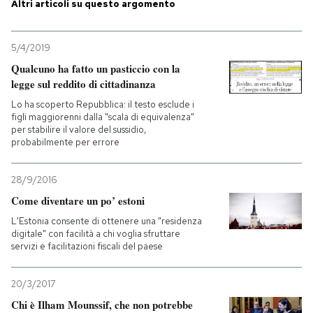
Altri articoli su questo argomento
PODCAST
5/4/2019
Qualcuno ha fatto un pasticcio con la
NEWSLETTER
legge sul reddito di cittadinanza
Lo ha scoperto Repubblica: il testo esclude i
figli maggiorenni dalla "scala di equivalenza"
I MIEI PREFERITI
per stabilire il valore del sussidio,
probabilmente per errore
SHOP
28/9/2016
Come diventare un po’ estoni
CALENDARIO
L'Estonia consente di ottenere una "residenza
digitale" con facilità a chi voglia sfruttare
servizi e facilitazioni fiscali del paese
AREA PERSONALE
20/3/2017
Entra
Chi è Ilham Mounssif, che non potrebbe