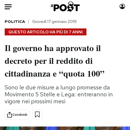
Auto
POLITICA
Giovedì 17 gennaio 2019
QUESTO ARTICOLO HA PIÙ DI
7 ANNI
HOME
Il governo ha approvato il
Italia
Moda
decreto per il reddito di
Mondo
Libri
Politica
Consumismi
cittadinanza e “quota 100”
Tecnologia
Storie/Idee
Internet
Ok Boomer!
Sono le due misure a lungo promesse da
Scienza
Media
Movimento 5 Stelle e Lega: entreranno in
Cultura
Europa
vigore nei prossimi mesi
Economia
Altrecose
Condividi
Sport
Mondiali calcio 2026