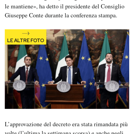
Notifiche mobile
le mantiene», ha detto il presidente del Consiglio
Regala il Post
Giuseppe Conte durante la conferenza stampa.
Hai bisogno di aiuto?
Esci
L’approvazione del decreto era stata rimandata più
volte (
l’ultima la settimana scorsa
) e anche negli