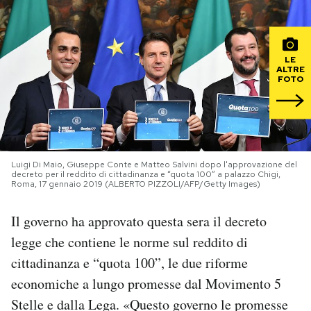
PODCAST
LE
ALTRE
NEWSLETTER
FOTO
I MIEI PREFERITI
Luigi Di Maio, Giuseppe Conte e Matteo Salvini dopo l'approvazione del
SHOP
decreto per il reddito di cittadinanza e “quota 100” a palazzo Chigi,
Roma, 17 gennaio 2019 (ALBERTO PIZZOLI/AFP/Getty Images)
CALENDARIO
Il governo ha approvato questa sera il decreto
legge che contiene le norme sul reddito di
AREA PERSONALE
cittadinanza e “quota 100”, le due riforme
economiche a lungo promesse dal Movimento 5
Area Personale
Stelle e dalla Lega. «Questo governo le promesse
Newsletter