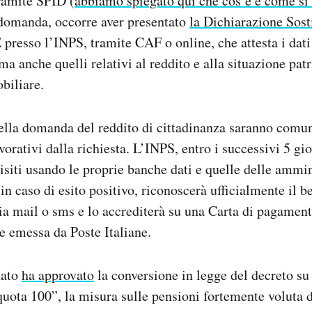
ramite SPID (
abbiamo spiegato qui che cos’è e come si 
 domanda, occorre aver presentato
la Dichiarazione Sost
presso l’INPS, tramite CAF o online, che attesta i dati
ma anche quelli relativi al reddito e alla situazione pat
biliare.
nella domanda del reddito di cittadinanza saranno comu
vorativi dalla richiesta. L’INPS, entro i successivi 5 gior
isiti usando le proprie banche dati e quelle delle ammi
 in caso di esito positivo, riconoscerà ufficialmente il b
 mail o sms e lo accrediterà su una Carta di pagamento
e emessa da Poste Italiane.
nato
ha approvato
la conversione in legge del decreto su
quota 100”, la misura sulle pensioni fortemente voluta d