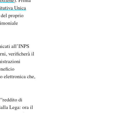
ottiene
). Prima
itutiva Unica
 del proprio
rimoniale
nicati all’INPS
ni, verificherà il
nistrazioni
eneficio
 elettronica che,
 “reddito di
alla Lega: ora il