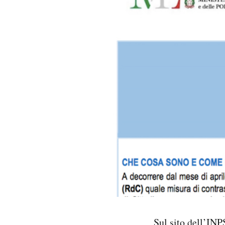
PODCAST
NEWSLETTER
I MIEI PREFERITI
SHOP
CALENDARIO
AREA PERSONALE
Area Personale
Newsletter
Sul sito dell’IN