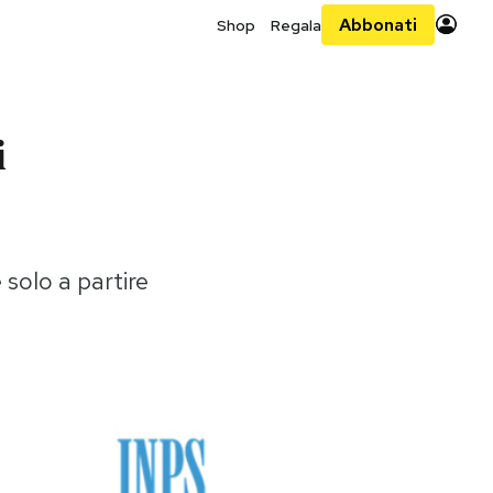
Abbonati
Shop
Regala
i
 solo a partire