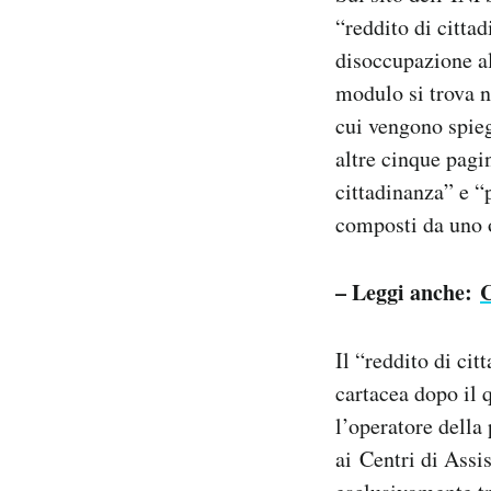
Notifiche mobile
“reddito di citta
Regala il Post
disoccupazione al
Hai bisogno di aiuto?
modulo si trova n
Esci
cui vengono spieg
altre cinque pagi
cittadinanza” e “
composti da uno o
– Leggi anche:
C
Il “reddito di cit
cartacea dopo il 
l’operatore della
ai Centri di Assi