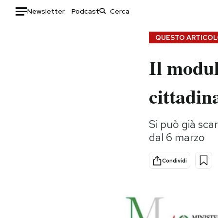
Newsletter
Podcast
Auto
QUESTO ARTICOLO
Il modul
HOME
Italia
Moda
cittadin
Mondo
Libri
Politica
Consumismi
Si può già scar
Tecnologia
Storie/Idee
dal 6 marzo
Internet
Ok Boomer!
Scienza
Media
Condividi
Cultura
Europa
Economia
Altrecose
Sport
Mondiali calcio 2026