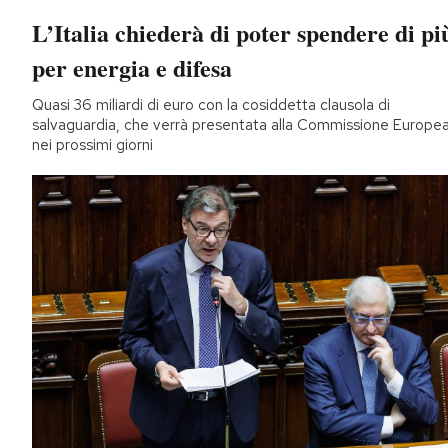
L’Italia chiederà di poter spendere di pi
per energia e difesa
Quasi 36 miliardi di euro con la cosiddetta clausola di
salvaguardia, che verrà presentata alla Commissione Europe
nei prossimi giorni