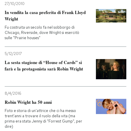
27/10/2010
In vendita la casa preferita di Frank Lloyd
PODCAST
Wright
Fu costruita un secolo fa nel sobborgo di
NEWSLETTER
Chicago, Riverside, dove Wright si esercitò
sulle "Prairie houses"
I MIEI PREFERITI
5/12/2017
La sesta stagione di “House of Cards” si
farà e la protagonista sarà Robin Wright
SHOP
CALENDARIO
8/4/2016
Robin Wright ha 50 anni
AREA PERSONALE
Foto e storia di un'attrice che ci ha messo
trent'anni a trovare il ruolo della vita (ma
Entra
prima era stata Jenny di "Forrest Gump", per
dire)