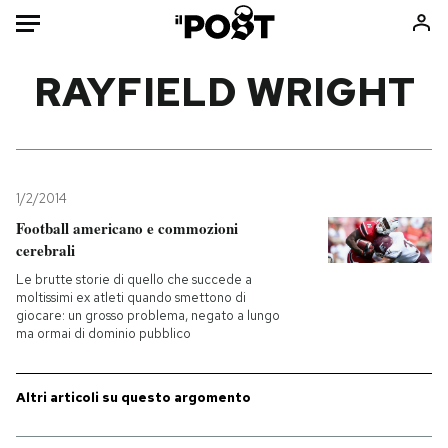
Auto
RAYFIELD WRIGHT
HOME
Italia
Moda
Mondo
Libri
1/2/2014
Politica
Consumismi
Football americano e commozioni
cerebrali
Tecnologia
Storie/Idee
Le brutte storie di quello che succede a
Internet
Ok Boomer!
moltissimi ex atleti quando smettono di
Scienza
Media
giocare: un grosso problema, negato a lungo
ma ormai di dominio pubblico
Cultura
Europa
Economia
Altrecose
Altri articoli su questo argomento
Sport
Mondiali calcio 2026