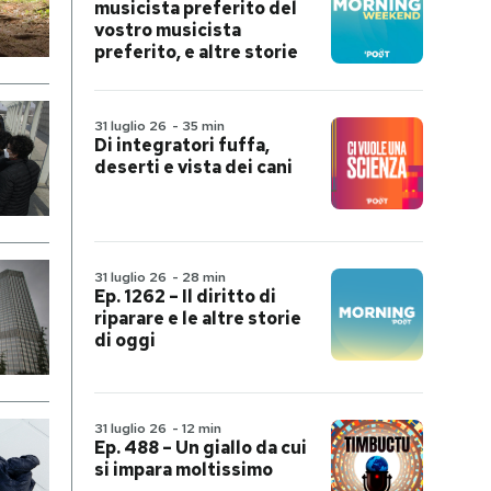
musicista preferito del
vostro musicista
preferito, e altre storie
31 luglio 26
-
35 min
Di integratori fuffa,
deserti e vista dei cani
31 luglio 26
-
28 min
Ep. 1262 – Il diritto di
riparare e le altre storie
di oggi
31 luglio 26
-
12 min
Ep. 488 – Un giallo da cui
si impara moltissimo