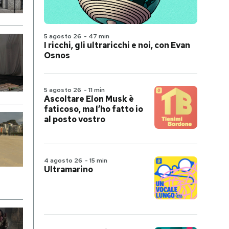
5 agosto 26
-
47 min
I ricchi, gli ultraricchi e noi, con Evan
Osnos
5 agosto 26
-
11 min
Ascoltare Elon Musk è
faticoso, ma l’ho fatto io
al posto vostro
4 agosto 26
-
15 min
Ultramarino