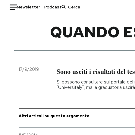
Newsletter
Podcast
Auto
QUANDO ES
HOME
Italia
Moda
Mondo
Libri
Politica
Consumismi
17/9/2019
Sono usciti i risultati del t
Tecnologia
Storie/Idee
Si possono consultare sul portale del 
Internet
Ok Boomer!
"Universitaly", ma la graduatoria uscirà
Scienza
Media
Cultura
Europa
Economia
Altrecose
Altri articoli su questo argomento
Sport
Mondiali calcio 2026