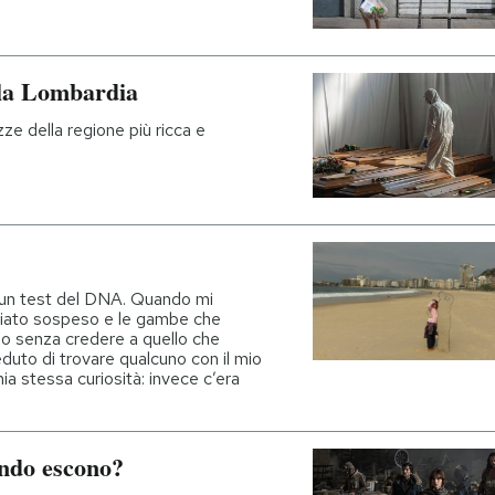
 la Lombardia
ze della regione più ricca e
e un test del DNA. Quando mi
 il fiato sospeso e le gambe che
mo senza credere a quello che
uto di trovare qualcuno con il mio
a stessa curiosità: invece c’era
ando escono?