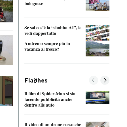
bolognese
Tom 
Se sai cos’è la “sbobba AI”, la
vedi dappertutto
Andremo sempre più in
vacanza al fresco?
Fla
hes
Il film di Spider-Man si sta
La de
facendo pubblicità anche
Franc
dentro alle auto
dello
Il video di un drone russo che
Una 