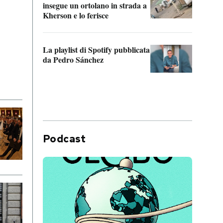
insegue un ortolano in strada a
statun
Kherson e lo ferisce
afric
La playlist di Spotify pubblicata
Quan
da Pedro Sánchez
magli
consi
difen
Podcast