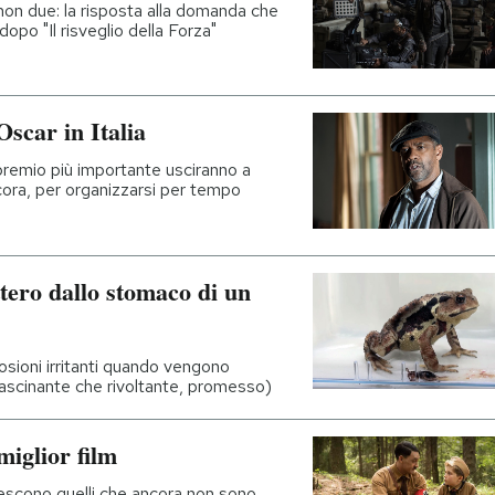
 non due: la risposta alla domanda che
dopo "Il risveglio della Forza"
Oscar in Italia
 premio più importante usciranno a
ancora, per organizzarsi per tempo
tero dallo stomaco di un
osioni irritanti quando vengono
ffascinante che rivoltante, promesso)
miglior film
 escono quelli che ancora non sono