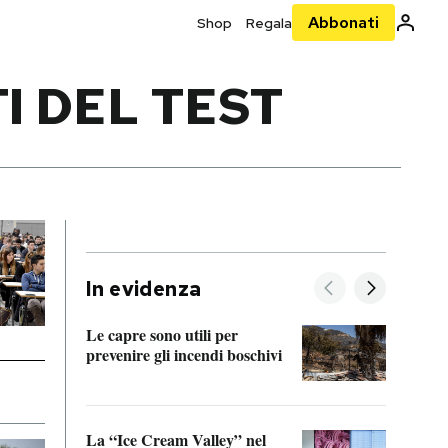
Abbonati
Shop
Regala
I DEL TEST
In evidenza
Le capre sono utili per
prevenire gli incendi boschivi
Le si
acces
La “Ice Cream Valley” nel
Prepa