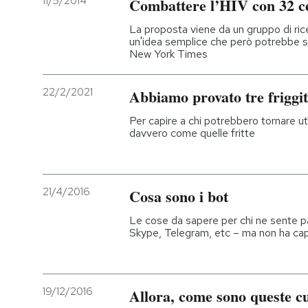
11/5/2014
Combattere l’HIV con 32 ce
PODCAST
La proposta viene da un gruppo di ric
un'idea semplice che però potrebbe sal
New York Times
NEWSLETTER
22/2/2021
Abbiamo provato tre friggit
I MIEI PREFERITI
Per capire a chi potrebbero tornare ut
davvero come quelle fritte
SHOP
21/4/2016
Cosa sono i bot
CALENDARIO
Le cose da sapere per chi ne sente pa
Skype, Telegram, etc – ma non ha cap
AREA PERSONALE
Entra
19/12/2016
Allora, come sono queste cuf