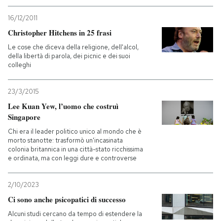
16/12/2011
PODCAST
Christopher Hitchens in 25 frasi
Le cose che diceva della religione, dell'alcol,
NEWSLETTER
della libertà di parola, dei picnic e dei suoi
colleghi
I MIEI PREFERITI
23/3/2015
Lee Kuan Yew, l’uomo che costruì
Singapore
SHOP
Chi era il leader politico unico al mondo che è
morto stanotte: trasformò un'incasinata
colonia britannica in una città-stato ricchissima
CALENDARIO
e ordinata, ma con leggi dure e controverse
AREA PERSONALE
2/10/2023
Ci sono anche psicopatici di successo
Entra
Alcuni studi cercano da tempo di estendere la