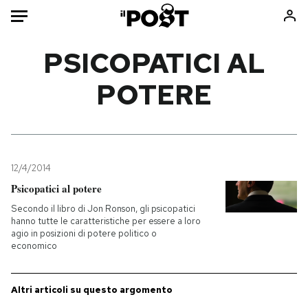
Auto
PSICOPATICI AL
POTERE
HOME
Italia
Moda
Mondo
Libri
Politica
Consumismi
12/4/2014
Tecnologia
Storie/Idee
Psicopatici al potere
Internet
Ok Boomer!
Secondo il libro di Jon Ronson, gli psicopatici
Scienza
Media
hanno tutte le caratteristiche per essere a loro
agio in posizioni di potere politico o
Cultura
Europa
economico
Economia
Altrecose
Sport
Mondiali calcio 2026
Altri articoli su questo argomento