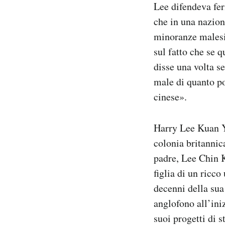
Lee difendeva fer
che in una nazio
minoranze malesi 
sul fatto che se 
disse una volta s
male di quanto po
cinese».
Harry Lee Kuan Ye
colonia britanni
padre, Lee Chin K
figlia di un ricc
decenni della sua
anglofono all’ini
suoi progetti di 