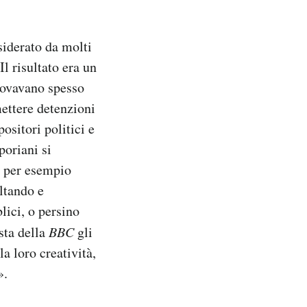
siderato da molti
l risultato era un
trovavano spesso
mettere detenzioni
ositori politici e
poriani si
, per esempio
ltando e
lici, o persino
sta della
BBC
gli
a loro creatività,
».