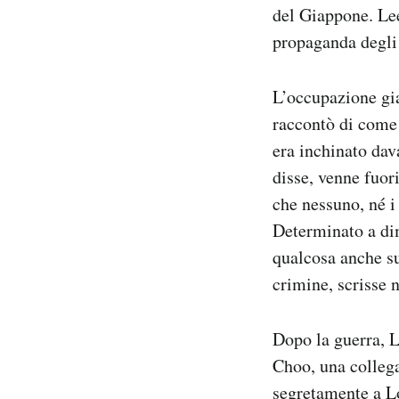
del Giappone. Lee
propaganda degli
L’occupazione gi
raccontò di come 
era inchinato dav
disse, venne fuor
che nessuno, né i 
Determinato a di
qualcosa anche su
crimine, scrisse 
Dopo la guerra, L
Choo, una collega
segretamente a L