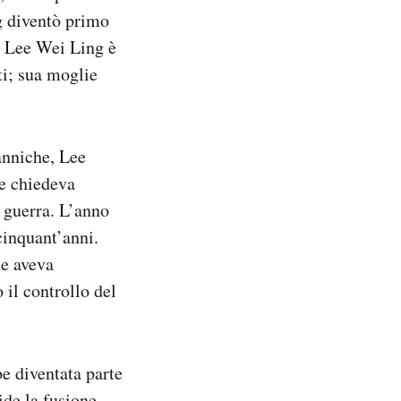
g diventò primo
, Lee Wei Ling è
ti; sua moglie
anniche, Lee
he chiedeva
 guerra. L’anno
cinquant’anni.
he aveva
 il controllo del
e diventata parte
ide la fusione