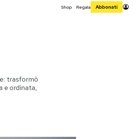
Abbonati
Shop
Regala
te: trasformò
a e ordinata,