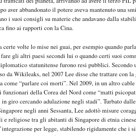
ù trafficati del pianeta, arrivando ad avere il terzo PIL p
o aver abbandonato il potere aveva mantenuto una smis
no i suoi consigli su materie che andavano dalla stabilit
a fino ai rapporti con la Cina.
a certe volte lo mise nei guai, per esempio quando parl
fare gli altri paesi secondi lui o quando certi suoi comm
diplomatico statunitense furono resi pubblici. Secondo 
so da Wikileaks, nel 2007 Lee disse che trattare con la 
a come “parlare coi morti”. Nel 2009, in un altro cable 
ai funzionari della Corea del Nord come “matti psicopati
a in giro cercando adulazione negli stadi”. Turbato dalle
ingapore negli anni Sessanta, Lee adottò misure corag
li e religiose tra gli abitanti di Singapore di etnia cines
’integrazione per legge, stabilendo rigidamente che i s