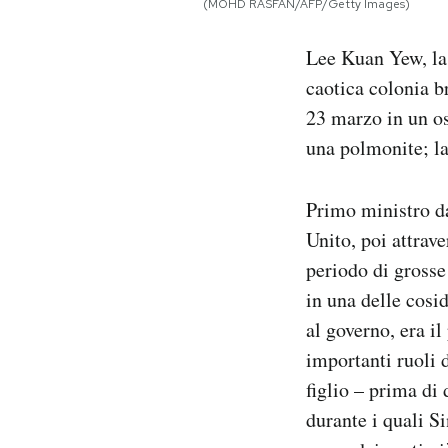
(MOHD RASFAN/AFP/Getty Images)
Notifiche mobile
Regala il Post
Lee Kuan Yew, la 
Hai bisogno di aiuto?
caotica colonia br
Esci
23 marzo in un os
una polmonite; la
Primo ministro d
Unito, poi attrav
periodo di grosse 
in una delle cosi
al governo, era i
importanti ruoli 
figlio – prima di
durante i quali S