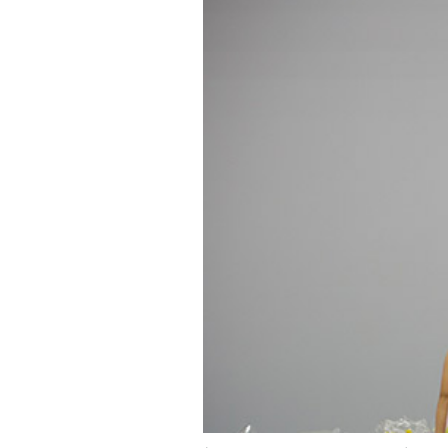
PODCAST
NEWSLETTER
I MIEI PREFERITI
SHOP
CALENDARIO
AREA PERSONALE
Area Personale
Newsletter