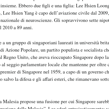
 insieme. Ebbero due figli e una figlia: Lee Hsien Loon
, Lee Hsien Yang è capo dell’aviazione civile dal 2009
o nazionale di neuroscienze. Gli sopravvivono sette nipo
l 2010 a 89 anni.
 a un gruppo di singaporiani laureati in università brit
o di Azione Popolare, un partito populista e socialista c
al Regno Unito, che aveva rioccupato Singapore dopo la
o al seggio parlamentare locale che mantenne per oltre 
premier di Singapore nel 1959, a capo di un governo c
 salvo la difesa e gli affari esteri, che rimanevano sotto
a Malesia propose una fusione per cui Singapore sarebb
razione della Malesia”. Lee aderì entusiasticamente: v