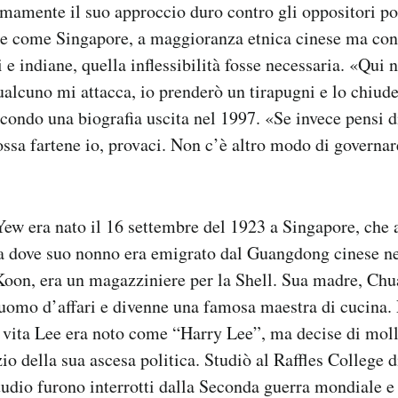
mamente il suo approccio duro contro gli oppositori pol
ne come Singapore, a maggioranza etnica cinese ma con
e indiane, quella inflessibilità fosse necessaria. «Qui
qualcuno mi attacca, io prenderò un tirapugni e lo chiud
econdo una biografia uscita nel 1997. «Se invece pensi d
ssa fartene io, provaci. Non c’è altro modo di governar
w era nato il 16 settembre del 1923 a Singapore, che a
ca dove suo nonno era emigrato dal Guangdong cinese n
oon, era un magazziniere per la Shell. Sua madre, Chu
o uomo d’affari e divenne una famosa maestra di cucina. 
 vita Lee era noto come “Harry Lee”, ma decise di mol
zio della sua ascesa politica. Studiò al Raffles College 
studio furono interrotti dalla Seconda guerra mondiale e