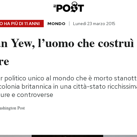
 HA PIÙ DI
11 ANNI
MONDO
Lunedì 23 marzo 2015
n Yew, l’uomo che costruì
re
der politico unico al mondo che è morto stanot
olonia britannica in una città-stato ricchissim
dure e controverse
ashington Post