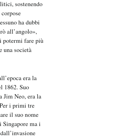
itici, sostenendo
 corpose
 nessuno ha dubbi
erò all’angolo»,
i potermi fare più
e una società
ll’epoca era la
el 1862. Suo
a Jim Neo, era la
Per i primi tre
lare il suo nome
di Singapore ma i
 dall’invasione