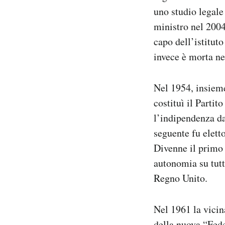
uno studio legale
ministro nel 2004
capo dell’istitut
invece è morta ne
Nel 1954, insieme
costituì il Partit
l’indipendenza d
seguente fu elett
Divenne il primo 
autonomia su tutto
Regno Unito.
Nel 1961 la vicin
della nuova “Fede