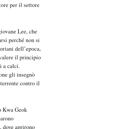
re per il settore
giovane Lee, che
arsi perché non si
oriani dell’epoca,
alere il principio
i a calci.
one gli insegnò
terrente contro il
giò Kwa Geok
sarono
, dove aprirono