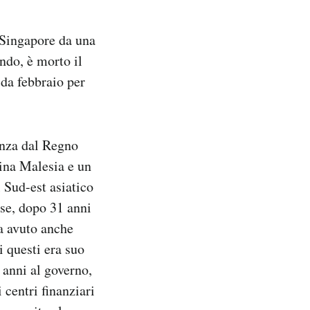
o Singapore da una
ondo, è morto il
 da febbraio per
enza dal Regno
cina Malesia e un
l Sud-est asiatico
ise, dopo 31 anni
a avuto anche
i questi era suo
 anni al governo,
 centri finanziari