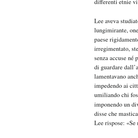
differenti etnie v
Lee aveva studiat
lungimirante, ones
paese rigidamente 
irregimentato, st
senza accuse né p
di guardare dall’a
lamentavano anch
impedendo ai citt
umiliando chi fos
imponendo un div
disse che mastica
Lee rispose: «Se 