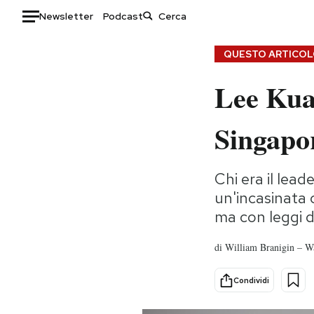
Newsletter
Podcast
Auto
QUESTO ARTICOLO
Lee Kua
HOME
Italia
Moda
Singapo
Mondo
Libri
Politica
Consumismi
Chi era il lea
Tecnologia
Storie/Idee
un'incasinata c
Internet
Ok Boomer!
ma con leggi 
Scienza
Media
Cultura
Europa
di
William Branigin – W
Economia
Altrecose
Sport
Mondiali calcio 2026
Condividi