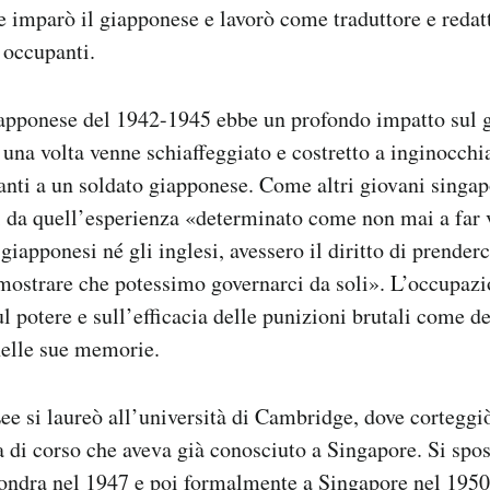
 imparò il giapponese e lavorò come traduttore e redatto
 occupanti.
apponese del 1942-1945 ebbe un profondo impatto sul 
una volta venne schiaffeggiato e costretto a inginocchi
anti a un soldato giapponese. Come altri giovani singap
i da quell’esperienza «determinato come non mai a far v
giapponesi né gli inglesi, avessero il diritto di prenderc
mostrare che potessimo governarci da soli». L’occupazi
l potere e sull’efficacia delle punizioni brutali come de
nelle sue memorie.
ee si laureò all’università di Cambridge, dove corteg
 di corso che aveva già conosciuto a Singapore. Si spo
ondra nel 1947 e poi formalmente a Singapore nel 1950