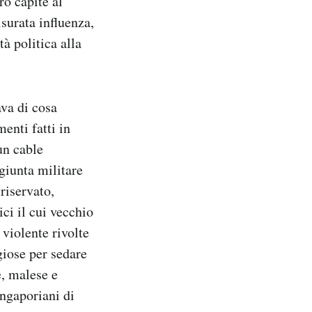
ro capite al
urata influenza,
à politica alla
ava di cosa
enti fatti in
un cable
giunta militare
riservato,
ci il cui vecchio
 violente rivolte
giose per sedare
e, malese e
ingaporiani di