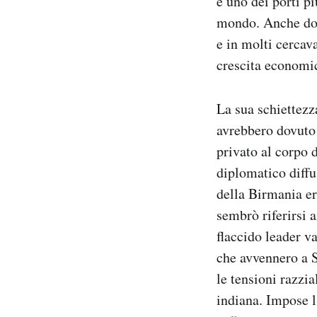
e uno dei porti pi
mondo. Anche dop
e in molti cercava
crescita economic
La sua schiettezz
avrebbero dovuto 
privato al corpo 
diplomatico diffu
della Birmania er
sembrò riferirsi 
flaccido leader v
che avvennero a S
le tensioni razzia
indiana. Impose l