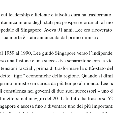
cui leadership efficiente e talvolta dura ha trasformat
itannica in uno degli stati più prosperi e ordinati al m
pedale di Singapore. Aveva 91 anni. Lee era ricoverato
 sua morte è stata annunciata dal primo ministro.
al 1959 al 1990, Lee guidò Singapore verso l’indipend
erso una fusione e una successiva separazione con la vi
tensioni razziali, prima di trasformare la città-stato de
ddette “tigri” economiche della regione. Quando si dim
l primo ministro in carica da più tempo al mondo. Lee h
di consulenza nei governi di due suoi successori – uno d
 dimettersi nel maggio del 2011. In tutto ha trascorso 52
ingapore è ascesa fino a diventare uno dei più importanti