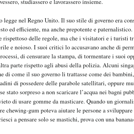
ivessero, studiassero e lavorassero insieme.
o legge nel Regno Unito. Il suo stile di governo era con
to ed efficiente, ma anche prepotente e paternalistico. I
rispettoso delle regole, ma che i visitatori e i turisti 
erile e noioso. I suoi critici lo accusavano anche di per
rocessi, di censurare la stampa, di tormentare i suoi opp
ltra parte rispetto agli abusi della polizia. Alcuni singa
e di come il suo governo li trattasse come dei bambini
adini di possedere delle parabole satellitari, oppure mu
se stato sorpreso a non scaricare l’acqua nei bagni pubb
ieto di usare gomme da masticare. Quando un giornali
re chewing-gum poteva aiutare le persone a sviluppare l
riesci a pensare solo se mastichi, prova con una banana