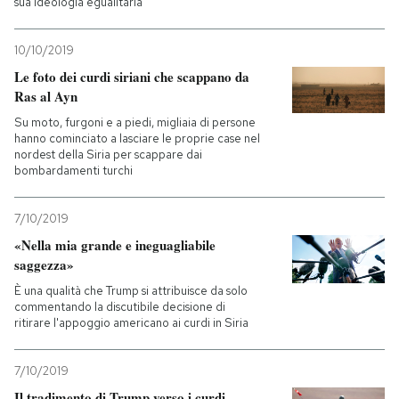
sua ideologia egualitaria
PODCAST
10/10/2019
Le foto dei curdi siriani che scappano da
Ras al Ayn
NEWSLETTER
Su moto, furgoni e a piedi, migliaia di persone
hanno cominciato a lasciare le proprie case nel
I MIEI PREFERITI
nordest della Siria per scappare dai
bombardamenti turchi
SHOP
7/10/2019
«Nella mia grande e ineguagliabile
saggezza»
CALENDARIO
È una qualità che Trump si attribuisce da solo
commentando la discutibile decisione di
ritirare l'appoggio americano ai curdi in Siria
AREA PERSONALE
Entra
7/10/2019
Il tradimento di Trump verso i curdi,