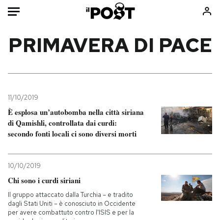
Auto
PRIMAVERA DI PACE
HOME
Italia
Moda
Mondo
Libri
11/10/2019
Politica
Consumismi
È esplosa un’autobomba nella città siriana
di Qamishli, controllata dai curdi:
Tecnologia
Storie/Idee
secondo fonti locali ci sono diversi morti
Internet
Ok Boomer!
Scienza
Media
10/10/2019
Cultura
Europa
Chi sono i curdi siriani
Economia
Altrecose
Il gruppo attaccato dalla Turchia – e tradito
Sport
Mondiali calcio 2026
dagli Stati Uniti – è conosciuto in Occidente
per avere combattuto contro l'ISIS e per la