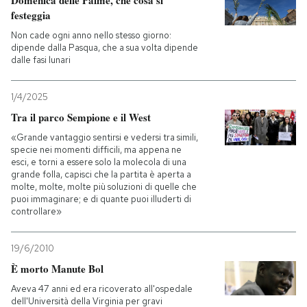
Domenica delle Palme, che cosa si
festeggia
Non cade ogni anno nello stesso giorno:
dipende dalla Pasqua, che a sua volta dipende
dalle fasi lunari
1/4/2025
Tra il parco Sempione e il West
«Grande vantaggio sentirsi e vedersi tra simili,
specie nei momenti difficili, ma appena ne
esci, e torni a essere solo la molecola di una
grande folla, capisci che la partita è aperta a
molte, molte, molte più soluzioni di quelle che
puoi immaginare; e di quante puoi illuderti di
controllare»
19/6/2010
È morto Manute Bol
Aveva 47 anni ed era ricoverato all'ospedale
dell'Università della Virginia per gravi