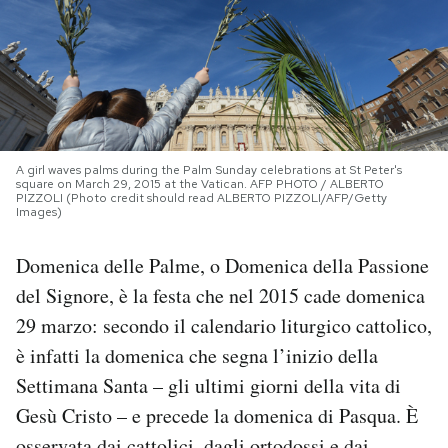
PODCAST
NEWSLETTER
A girl waves palms during the Palm Sunday celebrations at St Peter's
I MIEI PREFERITI
square on March 29, 2015 at the Vatican. AFP PHOTO / ALBERTO
PIZZOLI (Photo credit should read ALBERTO PIZZOLI/AFP/Getty
Images)
SHOP
Domenica delle Palme, o Domenica della Passione
del Signore, è la festa che nel 2015 cade domenica
CALENDARIO
29 marzo: secondo il calendario liturgico cattolico,
è infatti la domenica che segna l’inizio della
AREA PERSONALE
Settimana Santa – gli ultimi giorni della vita di
Gesù Cristo – e precede la domenica di Pasqua. È
Area Personale
Newsletter
osservata dai cattolici, dagli ortodossi e dai