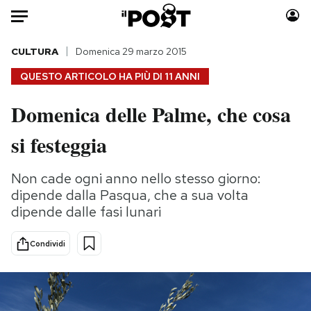
Auto
CULTURA
Domenica 29 marzo 2015
QUESTO ARTICOLO HA PIÙ DI
11 ANNI
HOME
Domenica delle Palme, che cosa
Italia
Moda
si festeggia
Mondo
Libri
Politica
Consumismi
Non cade ogni anno nello stesso giorno:
Tecnologia
Storie/Idee
dipende dalla Pasqua, che a sua volta
Internet
Ok Boomer!
dipende dalle fasi lunari
Scienza
Media
Cultura
Europa
Condividi
Economia
Altrecose
Sport
Mondiali calcio 2026