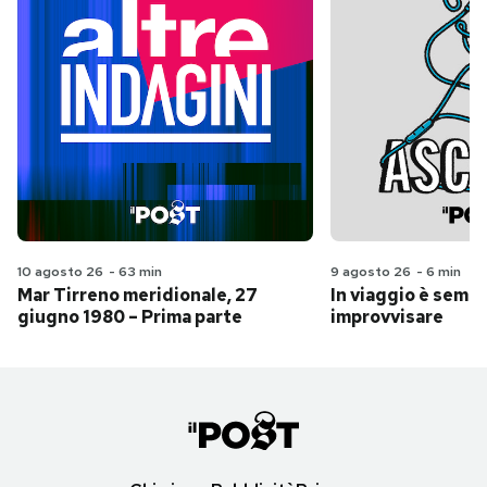
10 agosto 26
-
63 min
9 agosto 26
-
6 min
Mar Tirreno meridionale, 27
In viaggio è sempr
giugno 1980 – Prima parte
improvvisare