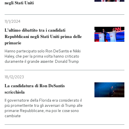
negli Stati Uniti
PODCAST
11/1/2024
L’ultimo dibattito tra i candidati
NEWSLETTER
Repubblicani negli Stati Uniti prima delle
primarie
I MIEI PREFERITI
Hanno partecipato solo Ron DeSantis e Nikki
Haley, che per la prima volta hanno criticato
duramente il grande assente: Donald Trump
SHOP
18/12/2023
La candidatura di Ron DeSantis
CALENDARIO
scricchiola
Il governatore della Florida era considerato il
più promettente tra gli avversari di Trump alle
AREA PERSONALE
primarie Repubblicane, ma poi le cose sono
cambiate
Entra