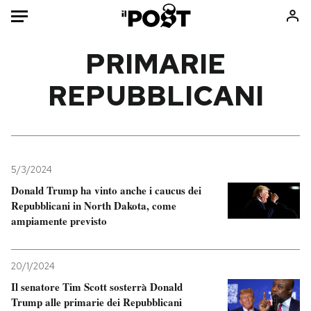
Auto
PRIMARIE
REPUBBLICANI
HOME
Italia
Moda
Mondo
Libri
Politica
Consumismi
5/3/2024
Tecnologia
Storie/Idee
Donald Trump ha vinto anche i caucus dei
Internet
Ok Boomer!
Repubblicani in North Dakota, come
Scienza
Media
ampiamente previsto
Cultura
Europa
Economia
Altrecose
20/1/2024
Sport
Mondiali calcio 2026
Il senatore Tim Scott sosterrà Donald
Trump alle primarie dei Repubblicani