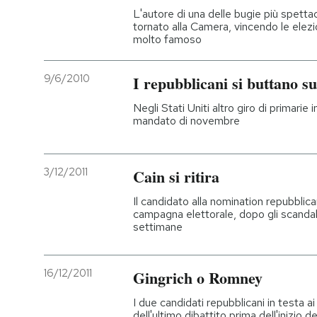
L'autore di una delle bugie più spettac
tornato alla Camera, vincendo le elezio
molto famoso
9/6/2010
I repubblicani si buttano 
Negli Stati Uniti altro giro di primarie 
mandato di novembre
3/12/2011
Cain si ritira
Il candidato alla nomination repubblic
campagna elettorale, dopo gli scandali
settimane
16/12/2011
Gingrich o Romney
I due candidati repubblicani in testa a
dell'ultimo dibattito prima dell'inizio d