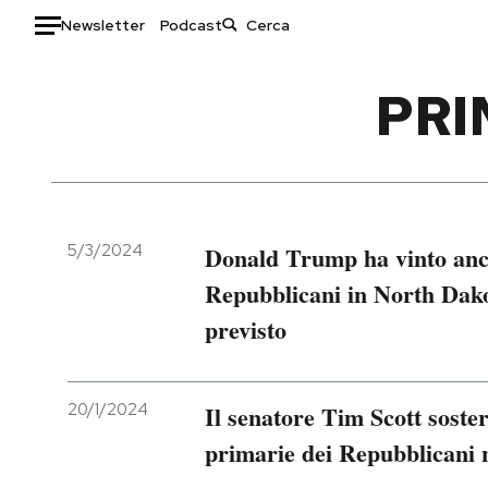
Newsletter
Podcast
Auto
PRI
HOME
Italia
Moda
Mondo
Libri
Politica
Consumismi
5/3/2024
Donald Trump ha vinto anch
Tecnologia
Storie/Idee
Repubblicani in North Dak
Internet
Ok Boomer!
previsto
Scienza
Media
Cultura
Europa
Economia
Altrecose
20/1/2024
Il senatore Tim Scott sost
Sport
Mondiali calcio 2026
primarie dei Repubblicani n