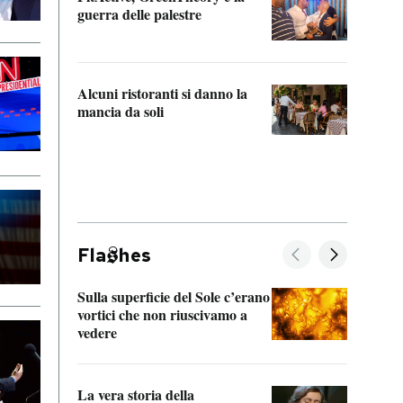
“Odis
guerra delle palestre
Che s
strum
Alcuni ristoranti si danno la
mancia da soli
Fla
hes
Sulla superficie del Sole c’erano
Il fi
vortici che non riuscivamo a
facen
vedere
dentr
La vera storia della
Il vi