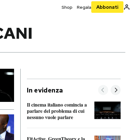
Abbonati
Shop
Regala
CANI
In evidenza
Il cinema italiano comincia a
A cos
parlare del problema di cui
nessuno vuole parlare
Cosa 
FitActive, GreenTheory e la