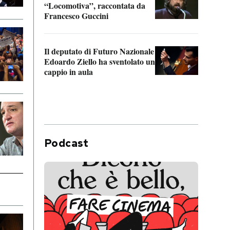
“Locomotiva”, raccontata da
inseg
Francesco Guccini
Khers
Il deputato di Futuro Nazionale
La pl
Edoardo Ziello ha sventolato un
da P
cappio in aula
Podcast