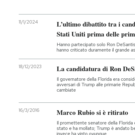
PODCAST
11/1/2024
L’ultimo dibattito tra i can
Stati Uniti prima delle prim
NEWSLETTER
Hanno partecipato solo Ron DeSantis e
hanno criticato duramente il grande 
I MIEI PREFERITI
18/12/2023
La candidatura di Ron DeSa
SHOP
Il governatore della Florida era consid
avversari di Trump alle primarie Repu
cambiate
CALENDARIO
16/3/2016
Marco Rubio si è ritirato
AREA PERSONALE
Il promettente senatore della Florida
Entra
stato e ha mollato; Trump è andato be
invece ha vinto ovunque