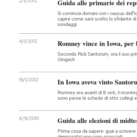
2/1/2012
Guida alle primarie dei rep
Si comincia domani con i caucus dell'
capire come sarà scelto lo sfidante di
sondaggi
4/1/2012
Romney vince in Iowa, per 8
Secondo Rick Santorum, ora il suo pri
Gingrich
19/1/2012
In Iowa aveva vinto Santo
Romney era avanti di 8 voti, il ricont
sono perse le schede di otto collegi e 
6/9/2010
Guida alle elezioni di midte
Prima cosa da sapere: guai a scrivere
democratici non sono spacciati