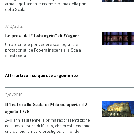
armati, goffamente insieme, prima della prima
della Scala
PODCAST
7/12/2012
NEWSLETTER
Le prove del “Lohengrin” di Wagner
Un po' di foto per vedere scenografia e
protagonisti dell'opera in scena alla Scala
I MIEI PREFERITI
questa sera
SHOP
Altri articoli su questo argomento
CALENDARIO
3/8/2016
Il Teatro alla Scala di Milano, aperto il 3
agosto 1778
AREA PERSONALE
240 anni fa si tenne la prima rappresentazione
nel nuovo teatro di Milano, che presto divenne
Entra
uno dei più famosi e prestigiosi al mondo