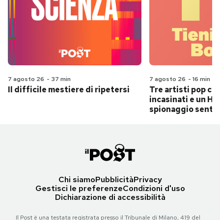
7 agosto 26
-
37 min
7 agosto 26
-
16 min
Il difficile mestiere di ripetersi
Tre artisti pop ch
incasinati e un Hit
spionaggio senti
Chi siamo
Pubblicità
Privacy
Gestisci le preferenze
Condizioni d'uso
Dichiarazione di accessibilità
Il Post è una testata registrata presso il Tribunale di Milano, 419 del