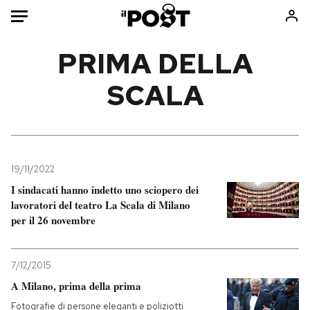
Auto
PRIMA DELLA
SCALA
HOME
Italia
Moda
Mondo
Libri
Politica
Consumismi
19/11/2022
Tecnologia
Storie/Idee
I sindacati hanno indetto uno sciopero dei
Internet
Ok Boomer!
lavoratori del teatro La Scala di Milano
Scienza
Media
per il 26 novembre
Cultura
Europa
Economia
Altrecose
7/12/2015
Sport
Mondiali calcio 2026
A Milano, prima della prima
Fotografie di persone eleganti e poliziotti