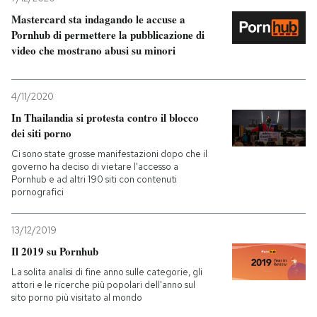
Mastercard sta indagando le accuse a
Pornhub di permettere la pubblicazione di
video che mostrano abusi su minori
4/11/2020
In Thailandia si protesta contro il blocco
dei siti porno
Ci sono state grosse manifestazioni dopo che il
governo ha deciso di vietare l'accesso a
Pornhub e ad altri 190 siti con contenuti
pornografici
13/12/2019
Il 2019 su Pornhub
La solita analisi di fine anno sulle categorie, gli
attori e le ricerche più popolari dell'anno sul
sito porno più visitato al mondo