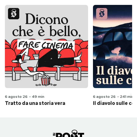
6 agosto 26
-
49 min
6 agosto 26
-
241 min
Tratto da una storia vera
Il diavolo sulle col