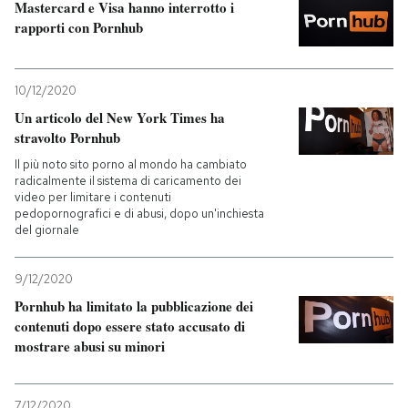
Mastercard e Visa hanno interrotto i
rapporti con Pornhub
10/12/2020
Un articolo del New York Times ha
stravolto Pornhub
Il più noto sito porno al mondo ha cambiato
radicalmente il sistema di caricamento dei
video per limitare i contenuti
pedopornografici e di abusi, dopo un'inchiesta
del giornale
9/12/2020
Pornhub ha limitato la pubblicazione dei
contenuti dopo essere stato accusato di
mostrare abusi su minori
7/12/2020