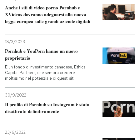
Anche i siti di video porno Pornhub e
XVideos dovranno adeguarsi alla nuova
legge europea sulle grandi aziende digitali
18/3/2023
Pornhub e YouPorn hanno un nuovo
proprietario
È un fondo d'investimento canadese, Ethical
Capital Partners, che sembra credere
moltissimo nel potenziale di questi siti
30/9/2022
Il profilo di Pornhub su Instagram è stato
disattivato definitivamente
23/6/2022