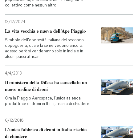
collettivo come nessun altro
PODCAST
13/12/2024
La vita vecchia e nuova dell’Ape Piaggio
NEWSLETTER
Simbolo dell'operosità italiana del secondo
dopoguerra, qua e là se ne vedono ancora:
adesso però si venderanno solo in India e in
I MIEI PREFERITI
alcuni paesi africani
4/4/2019
SHOP
Il ministero della Difesa ha cancellato un
nuovo ordine di droni
CALENDARIO
Ora la Piaggio Aerospace, l'unica azienda
produttrice di droni in Italia, rischia di chiudere
AREA PERSONALE
6/12/2018
Entra
L’unica fabbrica di droni in Italia rischia
di chiudere