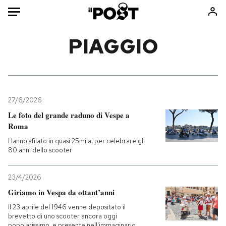
Auto
PIAGGIO
HOME
Italia
Moda
Mondo
Libri
27/6/2026
Politica
Consumismi
Le foto del grande raduno di Vespe a
Roma
Tecnologia
Storie/Idee
Hanno sfilato in quasi 25mila, per celebrare gli
Internet
Ok Boomer!
80 anni dello scooter
Scienza
Media
Cultura
Europa
23/4/2026
Economia
Altrecose
Giriamo in Vespa da ottant’anni
Sport
Mondiali calcio 2026
Il 23 aprile del 1946 venne depositato il
brevetto di uno scooter ancora oggi
popolarissimo, e presente nell'immaginario