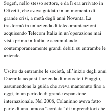
Sogefi, nello stesso settore, e da lì era arrivato in
Notifiche mobile
Olivetti, che aveva guidato in un momento di
Regala il Post
grande crisi, a metà degli anni Novanta. La
Hai bisogno di aiuto?
Esci
trasformò in un’azienda di telecomunicazioni,
acquisendo Telecom Italia in un’operazione mai
vista prima in Italia, e accumulando
contemporaneamente grandi debiti su entrambe le
aziende.
Uscito da entrambe le società, all’inizio degli anni
Duemila acquisì l’azienda di motocicli Piaggio,
assumendone la guida che aveva mantenuto fino a
oggi, in un periodo di grande espansione
internazionale. Nel 2008, Colaninno aveva fatto
parte di una famosa “cordata” di imprenditori che