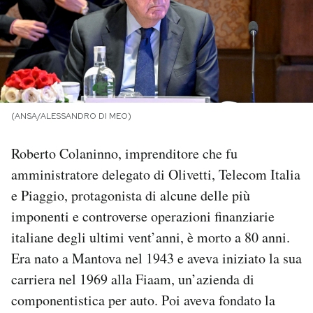
PODCAST
NEWSLETTER
(ANSA/ALESSANDRO DI MEO)
I MIEI PREFERITI
Roberto Colaninno, imprenditore che fu
SHOP
amministratore delegato di Olivetti, Telecom Italia
e Piaggio, protagonista di alcune delle più
CALENDARIO
imponenti e controverse operazioni finanziarie
italiane degli ultimi vent’anni, è morto a 80 anni.
Era nato a Mantova nel 1943 e aveva iniziato la sua
AREA PERSONALE
carriera nel 1969 alla Fiaam, un’azienda di
Area Personale
componentistica per auto. Poi aveva fondato la
Newsletter